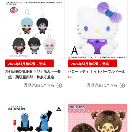
6
4
6
4
2026年
月第
週～登場
2026年
月第
週～登場
刀剣乱舞ONLINE ちびぐるみ～一期
ハローキティ ナイトパープルドール
一振・薬研藤四郎・和泉守兼定・堀
GJ
川国広・鶴丸国永～