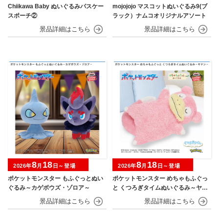
Chiikawa Baby ぬいぐるみパスケー
mojojojo マスコットぬいぐるみ9(ブ
スポーチ②
ラック）ナムコオリジナルアソート
8
18
8
18
2026年
月
日～登場
2026年
月
日～登場
ポケットモンスター もふぐっとぬい
ポケットモンスター めちゃもふぐっ
ぐるみ～カゲボウズ・ゾロア～
と くつろぎタイムぬいぐるみ～ヤド
ン～