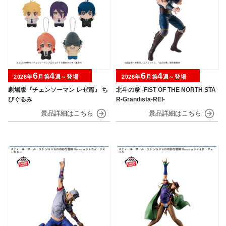
6
4
6
4
2026年
月第
週～登場
2026年
月第
週～登場
劇場版『チェンソーマン レゼ篇』 ち
北斗の拳 -FIST OF THE NORTH STA
びぐるみ
R-Grandista-REI-