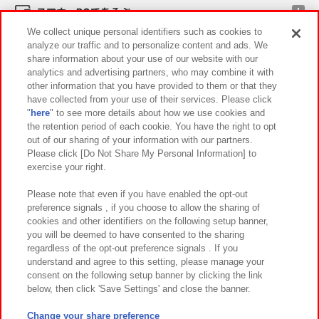
スマホ・PCであそぶ
We collect unique personal identifiers such as cookies to
analyze our traffic and to personalize content and ads. We
イベント・キャンペーン
share information about your use of our website with our
analytics and advertising partners, who may combine it with
other information that you have provided to them or that they
have collected from your use of their services. Please click
"
here
" to see more details about how we use cookies and
関連会社
サステナビリティ
サイトポリシー
the retention period of each cookie. You have the right to opt
out of our sharing of your information with our partners.
プライバシーポリシー
ウェブアクセシビリティ方針と検証結果
Please click [Do Not Share My Personal Information] to
exercise your right.
お取引先さまとともに
食品のご提供について
カスタマーハラスメント対応方針
よくあるご質問・お問い合わせ
Please note that even if you have enabled the opt-out
preference signals , if you choose to allow the sharing of
cookies and other identifiers on the following setup banner,
you will be deemed to have consented to the sharing
regardless of the opt-out preference signals . If you
understand and agree to this setting, please manage your
consent on the following setup banner by clicking the link
below, then click 'Save Settings' and close the banner.
©Bandai Namco Amusement Inc.
©Bandai Namco Amusement Lab Inc.
Change your share preference