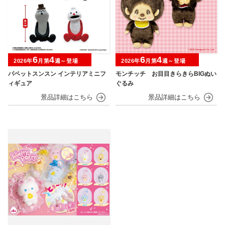
6
4
6
4
2026年
月第
週～登場
2026年
月第
週～登場
パペットスンスン インテリアミニフ
モンチッチ お目目きらきらBIGぬい
ィギュア
ぐるみ