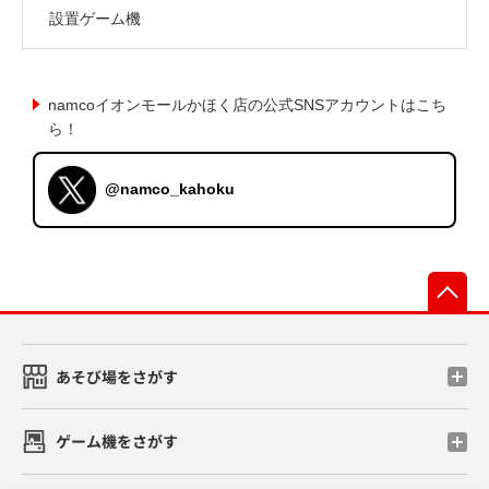
設置ゲーム機
namcoイオンモールかほく店の公式SNSアカウントはこち
ら！
@namco_kahoku
先
あそび場をさがす
ゲーム機をさがす