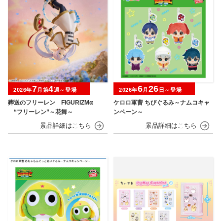
7
4
6
26
2026年
月第
週～登場
2026年
月
日～登場
葬送のフリーレン FIGURIZMα
ケロロ軍曹 ちびぐるみ～ナムコキャ
“フリーレン”～花舞～
ンペーン～