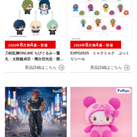
8
4
8
4
2026年
月第
週～登場
2026年
月第
週～登場
刀剣乱舞ONLINE ちびぐるみ～鶯
EXPO2025 ミャクミャク ぷっく
丸・太鼓鐘貞宗・燭台切光忠・髭
りシール
切・膝丸～