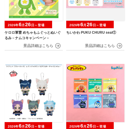
6
26
6
26
2026年
月
日～登場
2026年
月
日～登場
ケロロ軍曹 めちゃもふぐっとぬいぐ
ちいかわ PUKU CHURU seal①
るみ－ナムコキャンペーン－
6
26
6
26
2026年
月
日～登場
2026年
月
日～登場