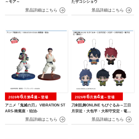
～モア～
たザコシショウ
6
4
6
4
2026年
月第
週～登場
2026年
月第
週～登場
アニメ「鬼滅の刃」 VIBRATION ST
刀剣乱舞ONLINE ちびぐるみ～三日
ARS-猗窩座・狛治-
月宗近・大包平・大和守安定・篭手
切江・豊前江～