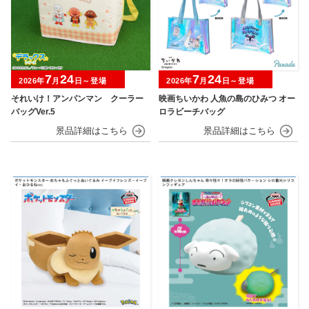
7
24
7
24
2026年
月
日～登場
2026年
月
日～登場
それいけ！アンパンマン クーラー
映画ちいかわ 人魚の島のひみつ オー
バッグVer.5
ロラビーチバッグ