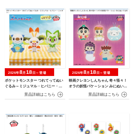
8
18
8
18
2026年
月
日～登場
2026年
月
日～登場
ポケットモンスター つれてってぬい
映画クレヨンしんちゃん 奇々怪々！
ぐるみ～ミジュマル・ヒバニー・ニ
オラの妖怪バケ～ション みにぬいぐ
ャオハ～
るみ