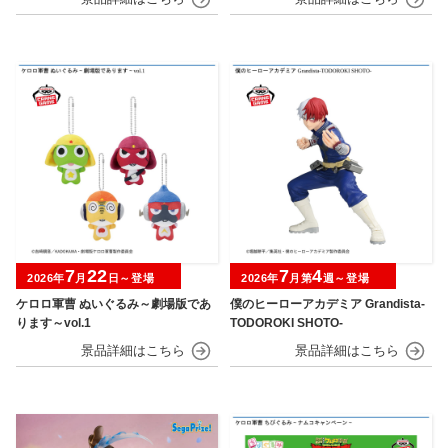
7
22
7
4
2026年
月
日～登場
2026年
月第
週～登場
ケロロ軍曹 ぬいぐるみ～劇場版であ
僕のヒーローアカデミア Grandista-
ります～vol.1
TODOROKI SHOTO-