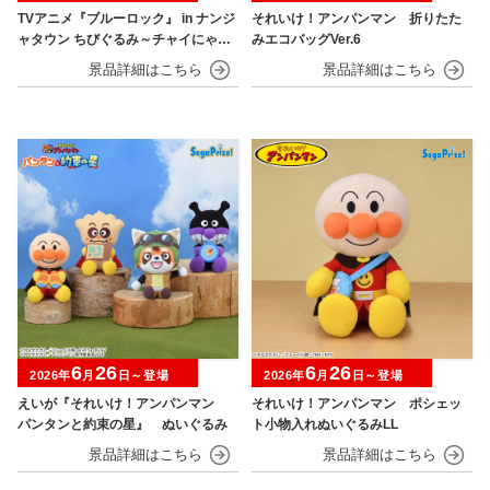
TVアニメ『ブルーロック』 in ナンジ
それいけ！アンパンマン 折りたた
ャタウン ちびぐるみ～チャイにゃFe
みエコバッグVer.6
s～
6
26
6
26
2026年
月
日～登場
2026年
月
日～登場
えいが『それいけ！アンパンマン
それいけ！アンパンマン ポシェッ
パンタンと約束の星』 ぬいぐるみ
ト小物入れぬいぐるみLL