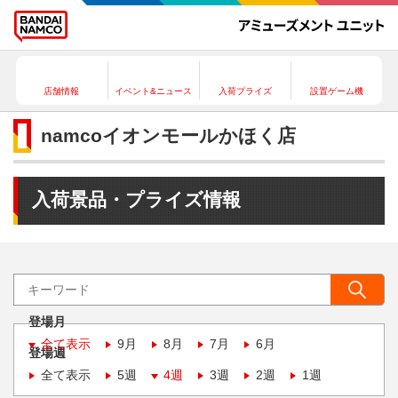
店舗情報
イベント&ニュース
入荷プライズ
設置ゲーム機
namcoイオンモールかほく店
入荷景品・プライズ情報
登場月
全て表示
9月
8月
7月
6月
登場週
全て表示
5週
4週
3週
2週
1週