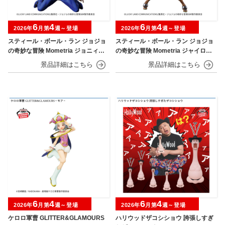
6
4
6
4
2026年
月第
週～登場
2026年
月第
週～登場
スティール・ボール・ラン ジョジョ
スティール・ボール・ラン ジョジョ
の奇妙な冒険 Mometria ジョニィ・
の奇妙な冒険 Mometria ジャイロ・
ジョースター
ツェペリ
6
4
6
4
2026年
月第
週～登場
2026年
月第
週～登場
ケロロ軍曹 GLITTER&GLAMOURS
ハリウッドザコシショウ 誇張しすぎ