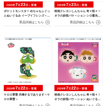
7
23
7
23
2026年
月
日～登場
2026年
月
日～登場
ポケットモンスター めちゃもふぐっ
映画クレヨンしんちゃん 奇々怪々！
とぬいぐるみ イーブイフレンズ～イ
オラの妖怪バケ～ション シロ蓄光シ
ーブイ～おひるねver.
リコンフィギュア
7
22
7
22
2026年
月
日～登場
2026年
月
日～登場
ケロロ軍曹 共鳴するであります～ケ
映画クレヨンしんちゃん 奇々怪々！
ロロ軍曹～
オラの妖怪バケ～ション ぬいぐるみ
巾着