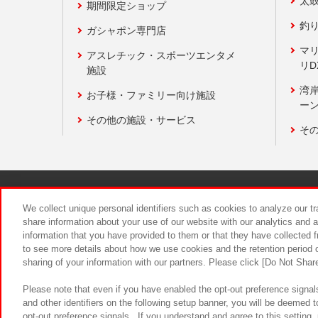
太
期間限定ショップ
釣
ガシャポン専門店
マ
アスレチック・スポーツエンタメ
リD
施設
湾
お子様・ファミリー向け施設
ーン
その他の施設・サービス
そ
関連会社
サステナビリティ
We collect unique personal identifiers such as cookies to analyze our t
share information about your use of our website with our analytics and 
information that you have provided to them or that they have collected f
食品のご提
to see more details about how we use cookies and the retention period o
sharing of your information with our partners. Please click [Do Not Shar
Please note that even if you have enabled the opt-out preference signals
and other identifiers on the following setup banner, you will be deemed 
opt-out preference signals . If you understand and agree to this setting