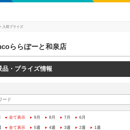
入荷プライズ
mcoららぽーと和泉店
景品・プライズ情報
月
全て表示
9月
8月
7月
6月
週
全て表示
5週
4週
3週
2週
1週