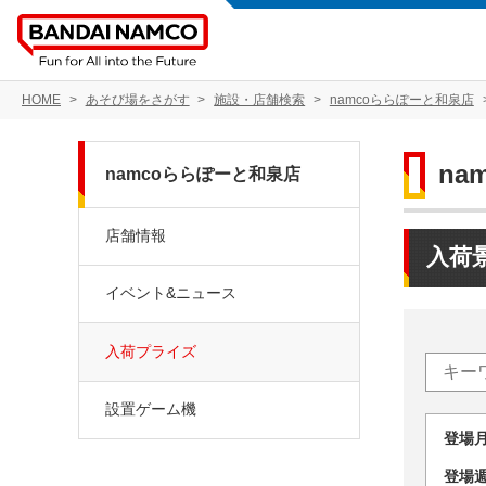
HOME
あそび場をさがす
施設・店舗検索
namcoららぽーと和泉店
na
namcoららぽーと和泉店
店舗情報
入荷
イベント&ニュース
入荷プライズ
設置ゲーム機
登場
登場