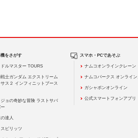
ム機をさがす
スマホ・PCであそぶ
ドルマスター TOURS
ナムコオンラインクレーン
動戦士ガンダム エクストリーム
ナムコパークス オンライ
ーサス２ インフィニットブース
ガシャポンオンライン
公式スマートフォンアプリ
ョジョの奇妙な冒険 ラストサバ
バー
鼓の達人
りスピリッツ