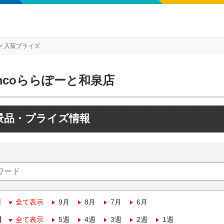
入荷プライズ
mcoららぽーと和泉店
景品・プライズ情報
月
全て表示
9月
8月
7月
6月
週
全て表示
5週
4週
3週
2週
1週