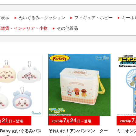
て表示
ぬいぐるみ・クッション
フィギュア・ホビー
キーホ
活雑貨・インテリア・小物
その他景品
21
7
24
7
月
日～登場
2026年
月
日～登場
2026年
wa Baby ぬいぐるみパス
それいけ！アンパンマン クー
ミニオン