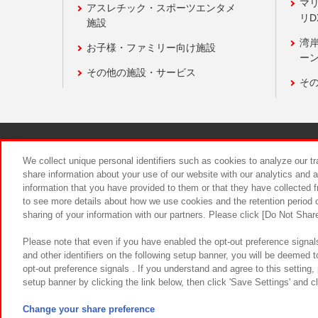
マ
アスレチック・スポーツエンタメ
リD
施設
湾
お子様・ファミリー向け施設
ーン
その他の施設・サービス
そ
関連会社
サステナビリティ
We collect unique personal identifiers such as cookies to analyze our t
share information about your use of our website with our analytics and 
information that you have provided to them or that they have collected f
食品のご提
to see more details about how we use cookies and the retention period o
sharing of your information with our partners. Please click [Do Not Shar
Please note that even if you have enabled the opt-out preference signals
and other identifiers on the following setup banner, you will be deemed 
opt-out preference signals . If you understand and agree to this setting
setup banner by clicking the link below, then click 'Save Settings' and c
©Bandai Namco Amusement Inc.
©Ba
Change your share preference