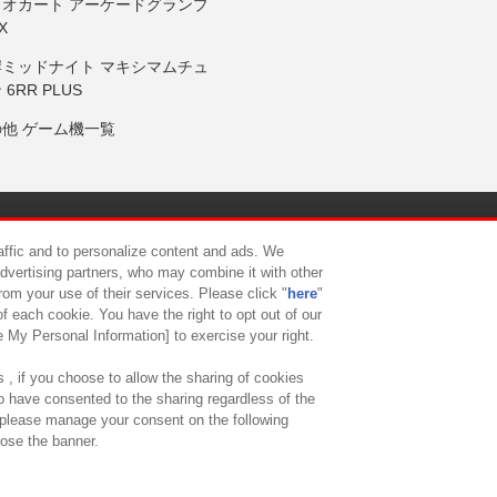
リオカート アーケードグランプ
X
岸ミッドナイト マキシマムチュ
 6RR PLUS
の他 ゲーム機一覧
サイトポリシー
プライバシーポリシー
ウェブアクセシビリティ方
raffic and to personalize content and ads. We
advertising partners, who may combine it with other
rom your use of their services. Please click "
here
"
供について
カスタマーハラスメント対応方針
よくあるご質問・
f each cookie. You have the right to opt out of our
e My Personal Information] to exercise your right.
 , if you choose to allow the sharing of cookies
to have consented to the sharing regardless of the
, please manage your consent on the following
lose the banner.
ndai Namco Amusement Lab Inc.
©Bandai Namco Experience Inc.
©HANAY