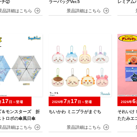
ーチ②
ラーバッグVer.5
レミアム
17
7
17
6
月
日～登場
2026年
月
日～登場
2026年
ズ＆モンスターズ 折
ちいかわ ミニプラがまぐち
それいけ
ストロボの傘風日傘
たたみエコ