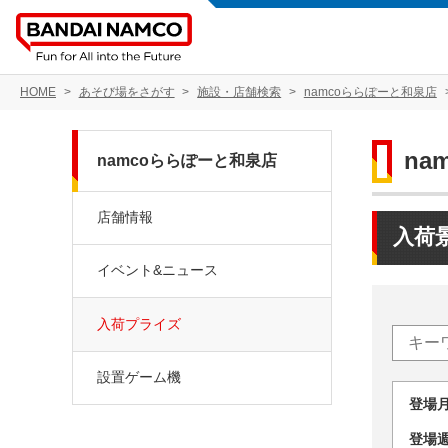
HOME
あそび場をさがす
施設・店舗検索
namcoららぽーと和泉店
na
namcoららぽーと和泉店
店舗情報
入荷
イベント&ニュース
入荷プライズ
設置ゲーム機
登場
登場