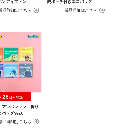
ハンディファン
納ポーチ付きエコバッグ
26
月
日～登場
！アンパンマン 折り
バッグVer.6