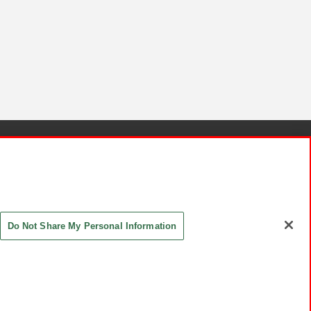
針と検証結果
お取引先さまとともに
お問い合わせ
Do Not Share My Personal Information
ASHIKI Co., Ltd. All Rights Reserved.