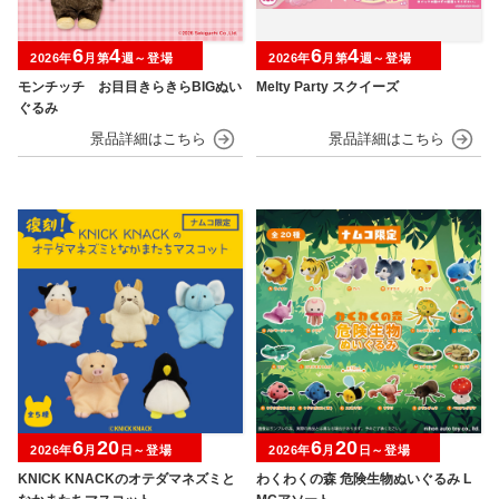
6
4
6
4
2026年
月第
週～登場
2026年
月第
週～登場
モンチッチ お目目きらきらBIGぬい
Melty Party スクイーズ
ぐるみ
6
20
6
20
2026年
月
日～登場
2026年
月
日～登場
KNICK KNACKのオテダマネズミと
わくわくの森 危険生物ぬいぐるみ L