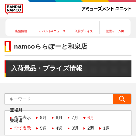
店舗情報
イベント&ニュース
入荷プライズ
設置ゲーム機
namcoららぽーと和泉店
入荷景品・プライズ情報
登場月
全て表示
9月
8月
7月
6月
登場週
全て表示
5週
4週
3週
2週
1週