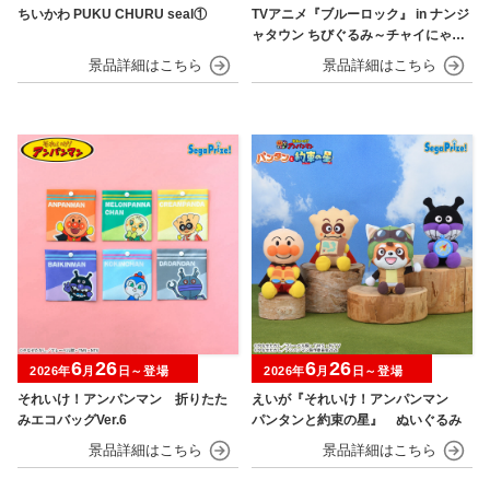
ちいかわ PUKU CHURU seal①
TVアニメ『ブルーロック』 in ナンジ
ャタウン ちびぐるみ～チャイにゃFe
s～
6
26
6
26
2026年
月
日～登場
2026年
月
日～登場
それいけ！アンパンマン 折りたた
えいが『それいけ！アンパンマン
みエコバッグVer.6
パンタンと約束の星』 ぬいぐるみ