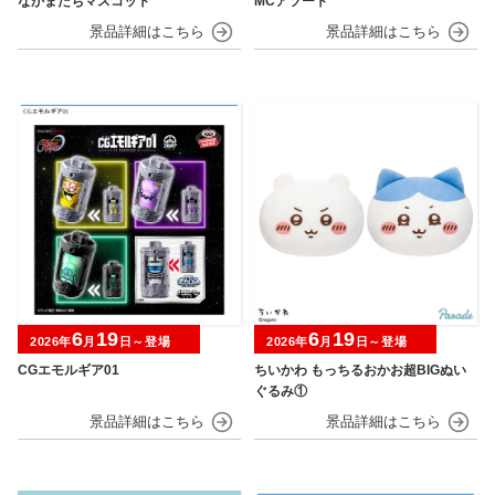
なかまたちマスコット
MCアソート
6
19
6
19
2026年
月
日～登場
2026年
月
日～登場
CGエモルギア01
ちいかわ もっちるおかお超BIGぬい
ぐるみ①