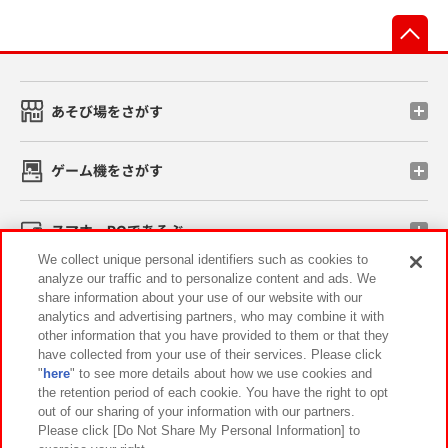
先
あそび場をさがす
ゲーム機をさがす
スマホ・PCであそぶ
We collect unique personal identifiers such as cookies to
analyze our traffic and to personalize content and ads. We
イベント・キャンペーン
share information about your use of our website with our
analytics and advertising partners, who may combine it with
other information that you have provided to them or that they
have collected from your use of their services. Please click
"
here
" to see more details about how we use cookies and
関連会社
サステナビリティ
サイトポリシー
the retention period of each cookie. You have the right to opt
out of our sharing of your information with our partners.
プライバシーポリシー
ウェブアクセシビリティ方針と検証結果
Please click [Do Not Share My Personal Information] to