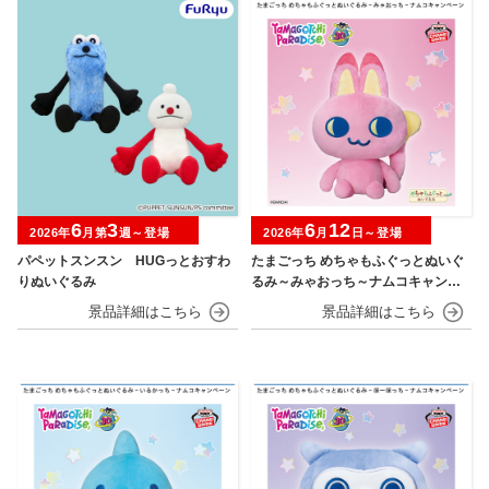
6
3
6
12
2026年
月第
週～登場
2026年
月
日～登場
パペットスンスン HUGっとおすわ
たまごっち めちゃもふぐっとぬいぐ
りぬいぐるみ
るみ～みゃおっち～ナムコキャンペ
ーン