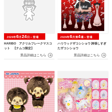
6
24
6
4
2026年
月
日～登場
2026年
月第
週～登場
HARIBO アクリルフレークマスコ
ハリウッドザコシショウ 誇張しすぎ
ット 【ナムコ限定】
たザコシショウ