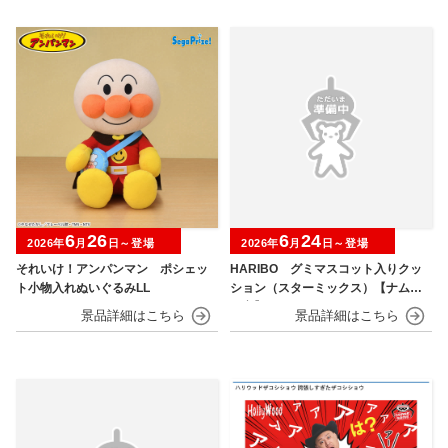
6
26
6
24
2026年
月
日～登場
2026年
月
日～登場
それいけ！アンパンマン ポシェッ
HARIBO グミマスコット入りクッ
ト小物入れぬいぐるみLL
ション（スターミックス）【ナムコ
限定】