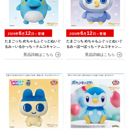
6
12
6
12
2026年
月
日～登場
2026年
月
日～登場
たまごっち めちゃもふぐっとぬいぐ
たまごっち めちゃもふぐっとぬいぐ
るみ～いるかっち～ナムコキャンペ
るみ～ほーほっち～ナムコキャンペ
ーン
ーン