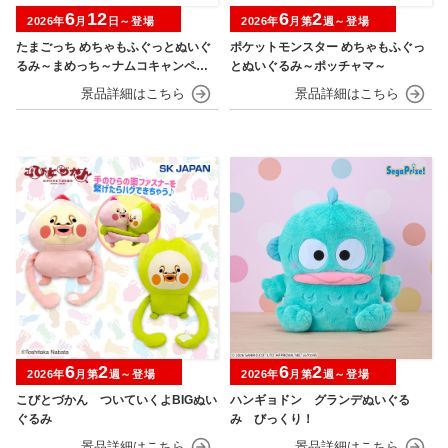
6
12
6
2
2026年
月
日～登場
2026年
月第
週～登場
たまごっち めちゃもふぐっとぬいぐ
ポケットモンスター めちゃもふぐっ
るみ～まめっち～ナムコキャンペー
とぬいぐるみ～ポッチャマ～
ン
6
2
6
2
2026年
月第
週～登場
2026年
月第
週～登場
こびとづかん ついていくよBIGぬい
ハンギョドン グランデぬいぐる
ぐるみ
み びっくり！