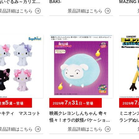
ぬいぐるみ～カリエス
BAKI-
MAZING 
MIDORIY
5
7
31
7
月第
週～登場
2026年
月
日～登場
2026年
ーキティ マスコット
映画クレヨンしんちゃん 奇々
ミニオン
怪々！オラの妖怪バケ～ション
ランデぬ
めちゃもふぐっとぬいぐるみ シ
タイル
ロ