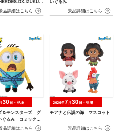
HEROES-DX-IZUKU
いぐるみ
A OVERLAY Ⅱ
30
7
30
月
日～登場
2026年
月
日～登場
ズ＆モンスターズ グ
モアナと伝説の海 マスコット
いぐるみ コミックス