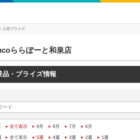
入荷プライズ
mcoららぽーと和泉店
景品・プライズ情報
月
全て表示
9月
8月
7月
6月
週
全て表示
5週
4週
3週
2週
1週