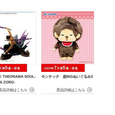
5
7
5
月第
週～登場
2026年
月第
週～登場
THEORAMA SOUL-
モンチッチ 超BIGぬいぐるみ3
A ZORO-