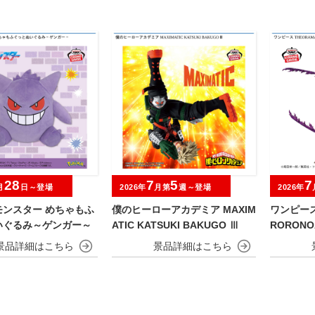
28
7
5
7
月
日～登場
2026年
月第
週～登場
2026年
モンスター めちゃもふ
僕のヒーローアカデミア MAXIM
ワンピース 
いぐるみ～ゲンガー～
ATIC KATSUKI BAKUGO Ⅲ
RORONO