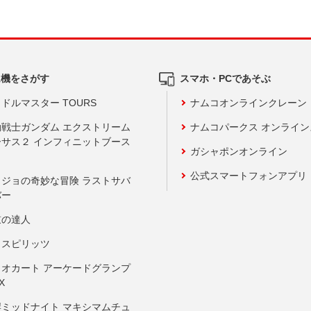
ム機をさがす
スマホ・PCであそぶ
ドルマスター TOURS
ナムコオンラインクレーン
動戦士ガンダム エクストリーム
ナムコパークス オンライ
ーサス２ インフィニットブース
ガシャポンオンライン
公式スマートフォンアプリ
ョジョの奇妙な冒険 ラストサバ
バー
鼓の達人
りスピリッツ
リオカート アーケードグランプ
X
岸ミッドナイト マキシマムチュ