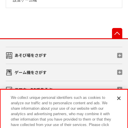
先
あそび場をさがす
ゲーム機をさがす
スマホ・PCであそぶ
We collect unique personal identifiers such as cookies to
analyze our traffic and to personalize content and ads. We
イベント・キャンペーン
share information about your use of our website with our
analytics and advertising partners, who may combine it with
other information that you have provided to them or that they
have collected from your use of their services. Please click