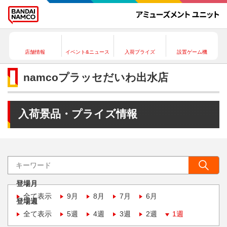
店舗情報
イベント&ニュース
入荷プライズ
設置ゲーム機
namcoプラッセだいわ出水店
入荷景品・プライズ情報
登場月
全て表示
9月
8月
7月
6月
登場週
全て表示
5週
4週
3週
2週
1週