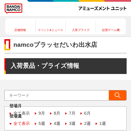
店舗情報
イベント&ニュース
入荷プライズ
設置ゲーム機
namcoプラッセだいわ出水店
入荷景品・プライズ情報
登場月
全て表示
9月
8月
7月
6月
登場週
全て表示
5週
4週
3週
2週
1週