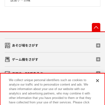
先
あそび場をさがす
ゲーム機をさがす
スマホ・PCであそぶ
We collect unique personal identifiers such as cookies to
analyze our traffic and to personalize content and ads. We
イベント・キャンペーン
share information about your use of our website with our
analytics and advertising partners, who may combine it with
other information that you have provided to them or that they
have collected from your use of their services. Please click