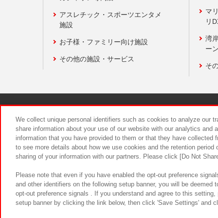
マ
アスレチック・スポーツエンタメ
リD
施設
湾
お子様・ファミリー向け施設
ーン
その他の施設・サービス
そ
関連会社
サステナビリティ
We collect unique personal identifiers such as cookies to analyze our t
share information about your use of our website with our analytics and 
information that you have provided to them or that they have collected f
食品のご提
to see more details about how we use cookies and the retention period o
sharing of your information with our partners. Please click [Do Not Shar
Please note that even if you have enabled the opt-out preference signals
and other identifiers on the following setup banner, you will be deemed 
opt-out preference signals . If you understand and agree to this setting
setup banner by clicking the link below, then click 'Save Settings' and c
©Bandai Namco Amusement Inc.
©Ba