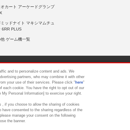
リオカート アーケードグランプ
X
岸ミッドナイト マキシマムチュ
 6RR PLUS
の他 ゲーム機一覧
サイトポリシー
プライバシーポリシー
ウェブアクセシビリティ方
raffic and to personalize content and ads. We
advertising partners, who may combine it with other
rom your use of their services. Please click "
here
"
供について
カスタマーハラスメント対応方針
よくあるご質問・
f each cookie. You have the right to opt out of our
e My Personal Information] to exercise your right.
 , if you choose to allow the sharing of cookies
to have consented to the sharing regardless of the
, please manage your consent on the following
lose the banner.
ndai Namco Amusement Lab Inc.
©Bandai Namco Experience Inc.
©HANAY