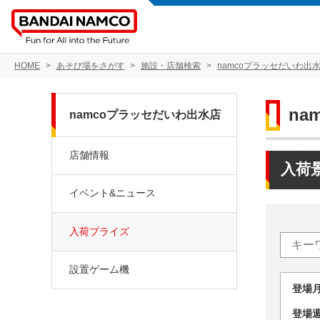
HOME
あそび場をさがす
施設・店舗検索
namcoプラッセだいわ出
na
namcoプラッセだいわ出水店
店舗情報
入荷
イベント&ニュース
入荷プライズ
設置ゲーム機
登場
登場