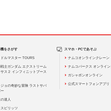
ム機をさがす
スマホ・PCであそぶ
ドルマスター TOURS
ナムコオンラインクレーン
動戦士ガンダム エクストリーム
ナムコパークス オンライ
ーサス２ インフィニットブース
ガシャポンオンライン
公式スマートフォンアプリ
ョジョの奇妙な冒険 ラストサバ
バー
鼓の達人
りスピリッツ