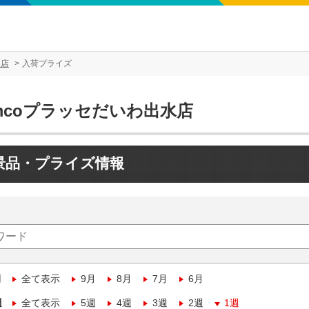
水店
入荷プライズ
mcoプラッセだいわ出水店
景品・プライズ情報
月
全て表示
9月
8月
7月
6月
週
全て表示
5週
4週
3週
2週
1週