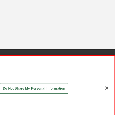
針と検証結果
お取引先さまとともに
お問い合わせ
Do Not Share My Personal Information
ASHIKI Co., Ltd. All Rights Reserved.