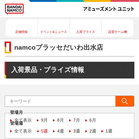
店舗情報
イベント&ニュース
入荷プライズ
設置ゲーム機
namcoプラッセだいわ出水店
入荷景品・プライズ情報
登場月
全て表示
9月
8月
7月
6月
登場週
全て表示
5週
4週
3週
2週
1週