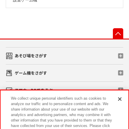
先
あそび場をさがす
ゲーム機をさがす
スマホ・PCであそぶ
We collect unique personal identifiers such as cookies to
analyze our traffic and to personalize content and ads. We
イベント・キャンペーン
share information about your use of our website with our
analytics and advertising partners, who may combine it with
other information that you have provided to them or that they
have collected from your use of their services. Please click