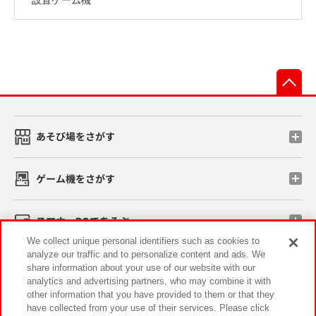
先
あそび場をさがす
ゲーム機をさがす
スマホ・PCであそぶ
We collect unique personal identifiers such as cookies to
analyze our traffic and to personalize content and ads. We
イベント・キャンペーン
share information about your use of our website with our
analytics and advertising partners, who may combine it with
other information that you have provided to them or that they
have collected from your use of their services. Please click