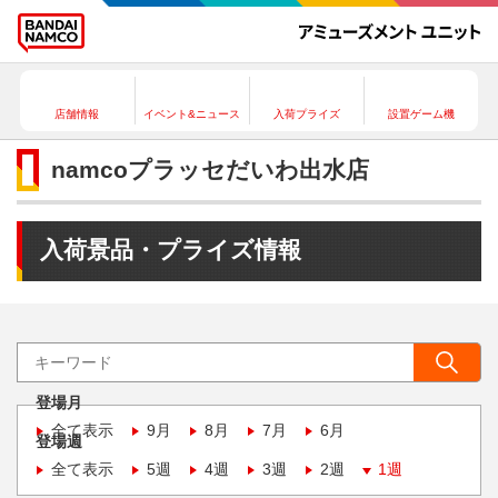
店舗情報
イベント&ニュース
入荷プライズ
設置ゲーム機
namcoプラッセだいわ出水店
入荷景品・プライズ情報
登場月
全て表示
9月
8月
7月
6月
登場週
全て表示
5週
4週
3週
2週
1週