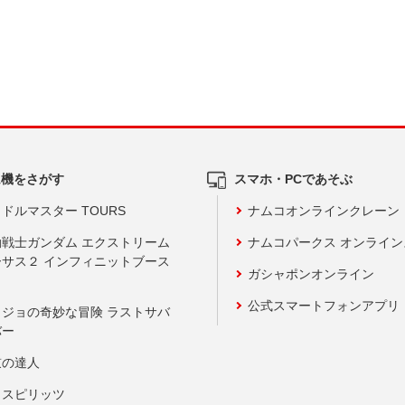
ム機をさがす
スマホ・PCであそぶ
ドルマスター TOURS
ナムコオンラインクレーン
動戦士ガンダム エクストリーム
ナムコパークス オンライ
ーサス２ インフィニットブース
ガシャポンオンライン
公式スマートフォンアプリ
ョジョの奇妙な冒険 ラストサバ
バー
鼓の達人
りスピリッツ