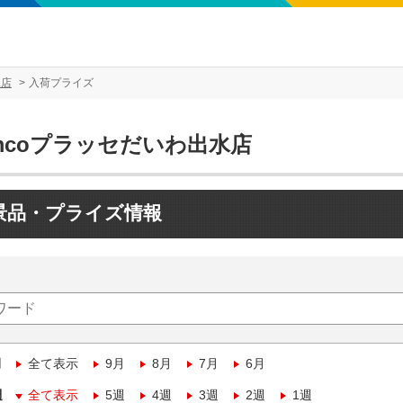
水店
入荷プライズ
mcoプラッセだいわ出水店
景品・プライズ情報
月
全て表示
9月
8月
7月
6月
週
全て表示
5週
4週
3週
2週
1週