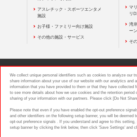
マ
アスレチック・スポーツエンタメ
リD
施設
湾
お子様・ファミリー向け施設
ーン
その他の施設・サービス
そ
関連会社
サステナビリティ
We collect unique personal identifiers such as cookies to analyze our t
share information about your use of our website with our analytics and 
information that you have provided to them or that they have collected f
食品のご提
to see more details about how we use cookies and the retention period o
sharing of your information with our partners. Please click [Do Not Shar
Please note that even if you have enabled the opt-out preference signals
and other identifiers on the following setup banner, you will be deemed 
opt-out preference signals . If you understand and agree to this setting
setup banner by clicking the link below, then click 'Save Settings' and c
©Bandai Namco Amusement Inc.
©Ba