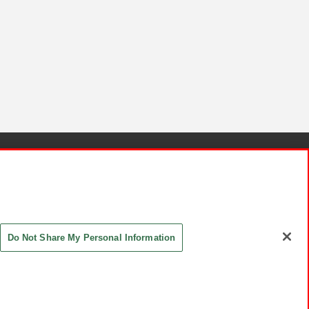
針と検証結果
お取引先さまとともに
お問い合わせ
Do Not Share My Personal Information
ASHIKI Co., Ltd. All Rights Reserved.