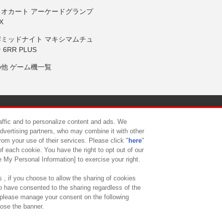
リオカート アーケードグランプ
X
岸ミッドナイト マキシマムチュ
 6RR PLUS
の他 ゲーム機一覧
サイトポリシー
プライバシーポリシー
ウェブアクセシビリティ方
raffic and to personalize content and ads. We
advertising partners, who may combine it with other
rom your use of their services. Please click "
here
"
供について
カスタマーハラスメント対応方針
よくあるご質問・
f each cookie. You have the right to opt out of our
e My Personal Information] to exercise your right.
 , if you choose to allow the sharing of cookies
to have consented to the sharing regardless of the
, please manage your consent on the following
lose the banner.
ndai Namco Amusement Lab Inc.
©Bandai Namco Experience Inc.
©HANAY