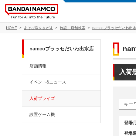
HOME
あそび場をさがす
施設・店舗検索
namcoプラッセだいわ出
na
namcoプラッセだいわ出水店
店舗情報
入荷
イベント&ニュース
入荷プライズ
設置ゲーム機
登場
登場