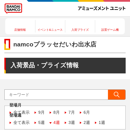
店舗情報
イベント&ニュース
入荷プライズ
設置ゲーム機
namcoプラッセだいわ出水店
入荷景品・プライズ情報
登場月
全て表示
9月
8月
7月
6月
登場週
全て表示
5週
4週
3週
2週
1週