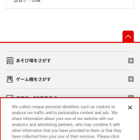
先
あそび場をさがす
ゲーム機をさがす
スマホ・PCであそぶ
We collect unique personal identifiers such as cookies to
analyze our traffic and to personalize content and ads. We
イベント・キャンペーン
share information about your use of our website with our
analytics and advertising partners, who may combine it with
other information that you have provided to them or that they
have collected from your use of their services. Please click