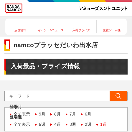
店舗情報
イベント&ニュース
入荷プライズ
設置ゲーム機
namcoプラッセだいわ出水店
入荷景品・プライズ情報
登場月
全て表示
9月
8月
7月
6月
登場週
全て表示
5週
4週
3週
2週
1週