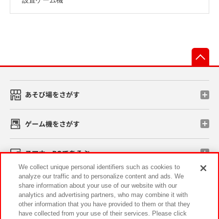
先
あそび場をさがす
ゲーム機をさがす
スマホ・PCであそぶ
We collect unique personal identifiers such as cookies to
analyze our traffic and to personalize content and ads. We
イベント・キャンペーン
share information about your use of our website with our
analytics and advertising partners, who may combine it with
other information that you have provided to them or that they
have collected from your use of their services. Please click