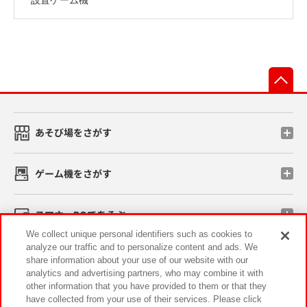
先
あそび場をさがす
ゲーム機をさがす
スマホ・PCであそぶ
We collect unique personal identifiers such as cookies to
analyze our traffic and to personalize content and ads. We
イベント・キャンペーン
share information about your use of our website with our
analytics and advertising partners, who may combine it with
other information that you have provided to them or that they
have collected from your use of their services. Please click