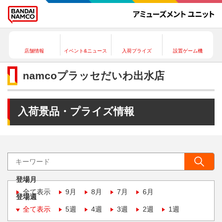
店舗情報
イベント&ニュース
入荷プライズ
設置ゲーム機
namcoプラッセだいわ出水店
入荷景品・プライズ情報
登場月
全て表示
9月
8月
7月
6月
登場週
全て表示
5週
4週
3週
2週
1週