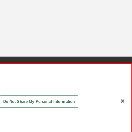
針と検証結果
お取引先さまとともに
お問い合わせ
Do Not Share My Personal Information
ASHIKI Co., Ltd. All Rights Reserved.