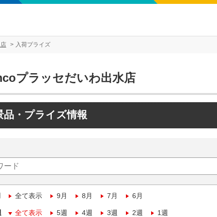
水店
入荷プライズ
mcoプラッセだいわ出水店
景品・プライズ情報
月
全て表示
9月
8月
7月
6月
週
全て表示
5週
4週
3週
2週
1週