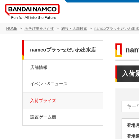
HOME
あそび場をさがす
施設・店舗検索
namcoプラッセだいわ出
na
namcoプラッセだいわ出水店
店舗情報
入荷
イベント&ニュース
入荷プライズ
設置ゲーム機
登場
登場