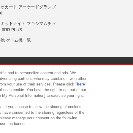
リオカート アーケードグランプ
X
岸ミッドナイト マキシマムチュ
 6RR PLUS
の他 ゲーム機一覧
サイトポリシー
プライバシーポリシー
ウェブアクセシビリティ方
raffic and to personalize content and ads. We
advertising partners, who may combine it with other
rom your use of their services. Please click "
here
"
供について
カスタマーハラスメント対応方針
よくあるご質問・
f each cookie. You have the right to opt out of our
e My Personal Information] to exercise your right.
 , if you choose to allow the sharing of cookies
to have consented to the sharing regardless of the
, please manage your consent on the following
lose the banner.
ndai Namco Amusement Lab Inc.
©Bandai Namco Experience Inc.
©HANAY