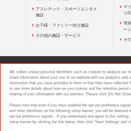
マ
アスレチック・スポーツエンタメ
リD
施設
湾
お子様・ファミリー向け施設
ーン
その他の施設・サービス
そ
関連会社
サステナビリティ
We collect unique personal identifiers such as cookies to analyze our t
share information about your use of our website with our analytics and 
information that you have provided to them or that they have collected f
食品のご提
to see more details about how we use cookies and the retention period o
sharing of your information with our partners. Please click [Do Not Shar
Please note that even if you have enabled the opt-out preference signals
and other identifiers on the following setup banner, you will be deemed 
opt-out preference signals . If you understand and agree to this setting
setup banner by clicking the link below, then click 'Save Settings' and c
©Bandai Namco Amusement Inc.
©Ba