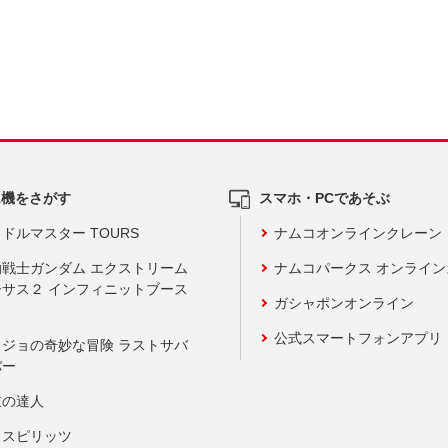
ム機をさがす
スマホ・PCであそぶ
ドルマスター TOURS
ナムコオンラインクレーン
動戦士ガンダム エクストリーム
ナムコパークス オンライ
ーサス２ インフィニットブース
ガシャポンオンライン
公式スマートフォンアプリ
ョジョの奇妙な冒険 ラストサバ
バー
鼓の達人
りスピリッツ