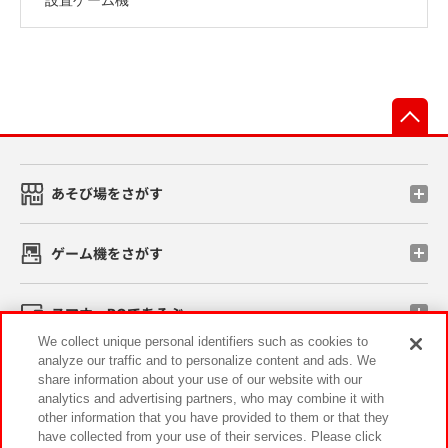
先
あそび場をさがす
ゲーム機をさがす
スマホ・PCであそぶ
We collect unique personal identifiers such as cookies to
analyze our traffic and to personalize content and ads. We
イベント・キャンペーン
share information about your use of our website with our
analytics and advertising partners, who may combine it with
other information that you have provided to them or that they
have collected from your use of their services. Please click