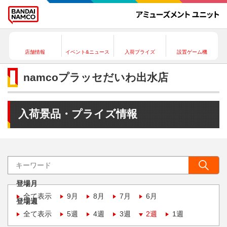
店舗情報
イベント&ニュース
入荷プライズ
設置ゲーム機
namcoプラッセだいわ出水店
入荷景品・プライズ情報
登場月
全て表示
9月
8月
7月
6月
登場週
全て表示
5週
4週
3週
2週
1週