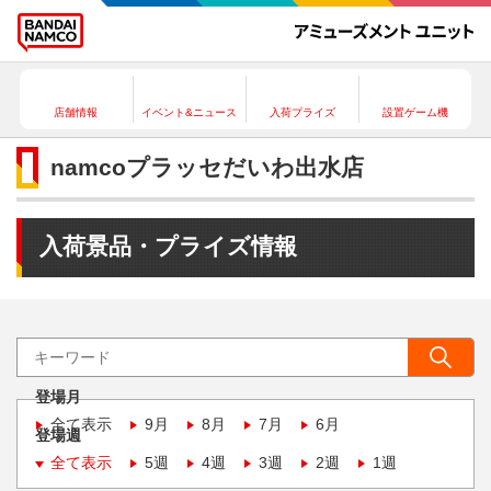
店舗情報
イベント&ニュース
入荷プライズ
設置ゲーム機
namcoプラッセだいわ出水店
入荷景品・プライズ情報
登場月
全て表示
9月
8月
7月
6月
登場週
全て表示
5週
4週
3週
2週
1週