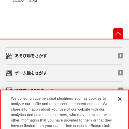
先
あそび場をさがす
ゲーム機をさがす
スマホ・PCであそぶ
We collect unique personal identifiers such as cookies to
analyze our traffic and to personalize content and ads. We
イベント・キャンペーン
share information about your use of our website with our
analytics and advertising partners, who may combine it with
other information that you have provided to them or that they
have collected from your use of their services. Please click