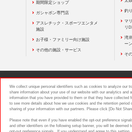
太
期間限定ショップ
釣
ガシャポン専門店
マ
アスレチック・スポーツエンタメ
リD
施設
湾
お子様・ファミリー向け施設
ーン
その他の施設・サービス
そ
関連会社
サステナビリティ
We collect unique personal identifiers such as cookies to analyze our t
share information about your use of our website with our analytics and 
information that you have provided to them or that they have collected f
食品のご提
to see more details about how we use cookies and the retention period o
sharing of your information with our partners. Please click [Do Not Shar
Please note that even if you have enabled the opt-out preference signals
and other identifiers on the following setup banner, you will be deemed 
opt-out preference signals . If you understand and agree to this setting