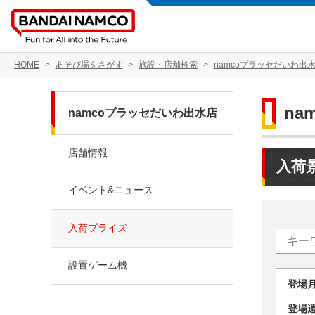
HOME
あそび場をさがす
施設・店舗検索
namcoプラッセだいわ出
na
namcoプラッセだいわ出水店
店舗情報
入荷
イベント&ニュース
入荷プライズ
設置ゲーム機
登場
登場