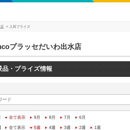
水店
入荷プライズ
mcoプラッセだいわ出水店
景品・プライズ情報
月
全て表示
9月
8月
7月
6月
週
全て表示
5週
4週
3週
2週
1週