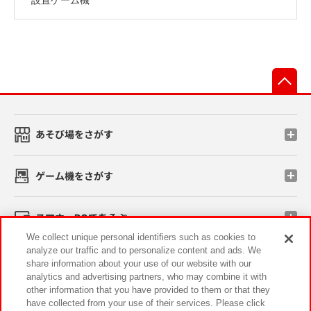
先
あそび場をさがす
ゲーム機をさがす
スマホ・PCであそぶ
We collect unique personal identifiers such as cookies to
analyze our traffic and to personalize content and ads. We
イベント・キャンペーン
share information about your use of our website with our
analytics and advertising partners, who may combine it with
other information that you have provided to them or that they
have collected from your use of their services. Please click