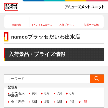
店舗情報
イベント&ニュース
入荷プライズ
設置ゲーム機
namcoプラッセだいわ出水店
入荷景品・プライズ情報
登場月
全て表示
9月
8月
7月
6月
登場週
全て表示
5週
4週
3週
2週
1週