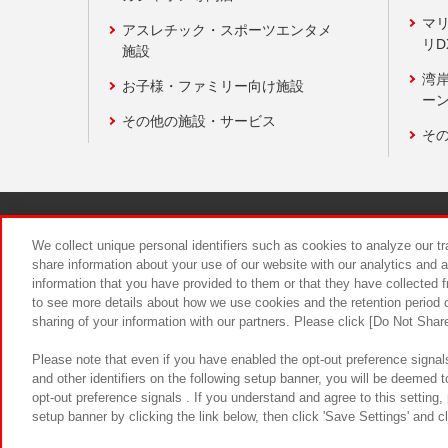
マ
アスレチック・スポーツエンタメ
リD
施設
湾
お子様・ファミリー向け施設
ーン
その他の施設・サービス
そ
関連会社
サステナビリティ
We collect unique personal identifiers such as cookies to analyze our t
share information about your use of our website with our analytics and 
information that you have provided to them or that they have collected f
食品のご提
to see more details about how we use cookies and the retention period o
sharing of your information with our partners. Please click [Do Not Shar
Please note that even if you have enabled the opt-out preference signals
and other identifiers on the following setup banner, you will be deemed 
opt-out preference signals . If you understand and agree to this setting
setup banner by clicking the link below, then click 'Save Settings' and c
©Bandai Namco Amusement Inc.
©Ba