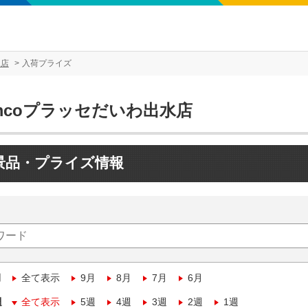
水店
入荷プライズ
mcoプラッセだいわ出水店
景品・プライズ情報
月
全て表示
9月
8月
7月
6月
週
全て表示
5週
4週
3週
2週
1週