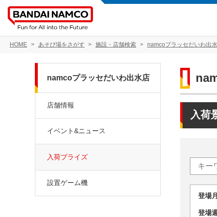
HOME
あそび場をさがす
施設・店舗検索
namcoプラッセだいわ出
na
namcoプラッセだいわ出水店
店舗情報
入荷
イベント&ニュース
入荷プライズ
設置ゲーム機
登場
登場