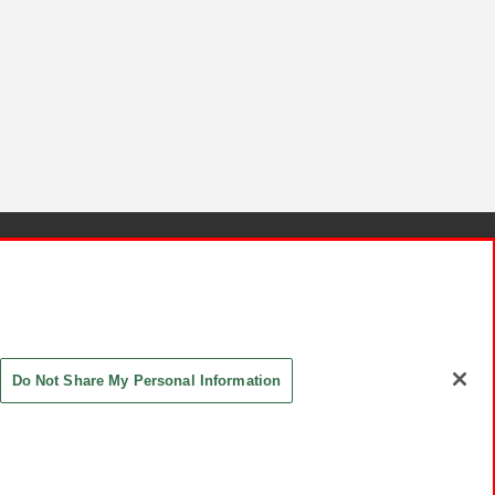
針と検証結果
お取引先さまとともに
お問い合わせ
Do Not Share My Personal Information
ASHIKI Co., Ltd. All Rights Reserved.