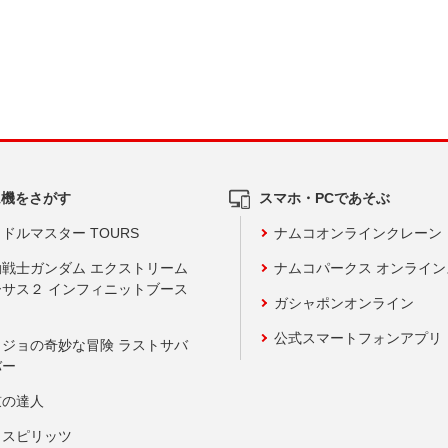
ム機をさがす
スマホ・PCであそぶ
ドルマスター TOURS
ナムコオンラインクレーン
動戦士ガンダム エクストリーム
ナムコパークス オンライ
ーサス２ インフィニットブース
ガシャポンオンライン
公式スマートフォンアプリ
ョジョの奇妙な冒険 ラストサバ
バー
鼓の達人
りスピリッツ