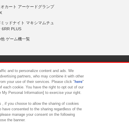
リオカート アーケードグランプ
X
岸ミッドナイト マキシマムチュ
 6RR PLUS
の他 ゲーム機一覧
サイトポリシー
プライバシーポリシー
ウェブアクセシビリティ方
raffic and to personalize content and ads. We
advertising partners, who may combine it with other
rom your use of their services. Please click "
here
"
供について
カスタマーハラスメント対応方針
よくあるご質問・
f each cookie. You have the right to opt out of our
e My Personal Information] to exercise your right.
 , if you choose to allow the sharing of cookies
to have consented to the sharing regardless of the
, please manage your consent on the following
lose the banner.
ndai Namco Amusement Lab Inc.
©Bandai Namco Experience Inc.
©HANAY