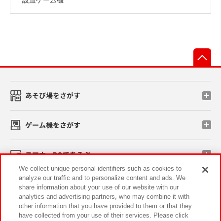
先
あそび場をさがす
ゲーム機をさがす
スマホ・PCであそぶ
We collect unique personal identifiers such as cookies to
analyze our traffic and to personalize content and ads. We
イベント・キャンペーン
share information about your use of our website with our
analytics and advertising partners, who may combine it with
other information that you have provided to them or that they
have collected from your use of their services. Please click