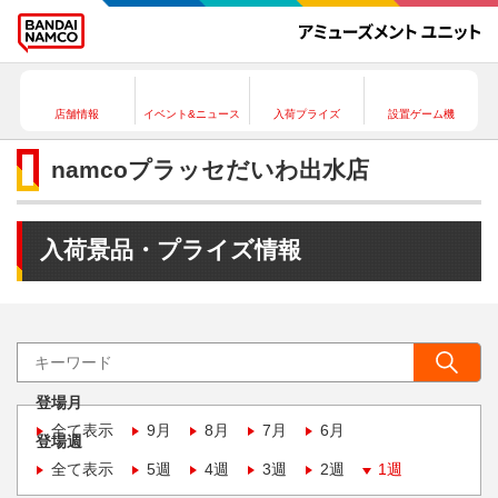
店舗情報
イベント&ニュース
入荷プライズ
設置ゲーム機
namcoプラッセだいわ出水店
入荷景品・プライズ情報
登場月
全て表示
9月
8月
7月
6月
登場週
全て表示
5週
4週
3週
2週
1週