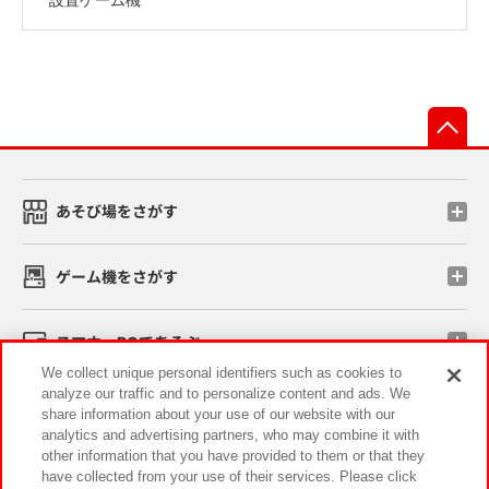
先
あそび場をさがす
ゲーム機をさがす
スマホ・PCであそぶ
We collect unique personal identifiers such as cookies to
analyze our traffic and to personalize content and ads. We
イベント・キャンペーン
share information about your use of our website with our
analytics and advertising partners, who may combine it with
other information that you have provided to them or that they
have collected from your use of their services. Please click