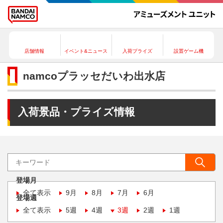
店舗情報
イベント&ニュース
入荷プライズ
設置ゲーム機
namcoプラッセだいわ出水店
入荷景品・プライズ情報
登場月
全て表示
9月
8月
7月
6月
登場週
全て表示
5週
4週
3週
2週
1週