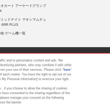
リオカート アーケードグランプ
X
岸ミッドナイト マキシマムチュ
 6RR PLUS
の他 ゲーム機一覧
サイトポリシー
プライバシーポリシー
ウェブアクセシビリティ方
raffic and to personalize content and ads. We
advertising partners, who may combine it with other
rom your use of their services. Please click "
here
"
供について
カスタマーハラスメント対応方針
よくあるご質問・
f each cookie. You have the right to opt out of our
e My Personal Information] to exercise your right.
 , if you choose to allow the sharing of cookies
to have consented to the sharing regardless of the
, please manage your consent on the following
lose the banner.
ndai Namco Amusement Lab Inc.
©Bandai Namco Experience Inc.
©HANAY