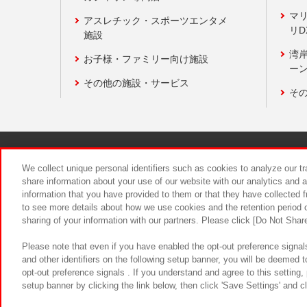
マ
アスレチック・スポーツエンタメ
リD
施設
湾
お子様・ファミリー向け施設
ーン
その他の施設・サービス
そ
関連会社
サステナビリティ
We collect unique personal identifiers such as cookies to analyze our t
share information about your use of our website with our analytics and 
information that you have provided to them or that they have collected f
食品のご提
to see more details about how we use cookies and the retention period o
sharing of your information with our partners. Please click [Do Not Shar
Please note that even if you have enabled the opt-out preference signals
and other identifiers on the following setup banner, you will be deemed 
opt-out preference signals . If you understand and agree to this setting
setup banner by clicking the link below, then click 'Save Settings' and c
©Bandai Namco Amusement Inc.
©Ba