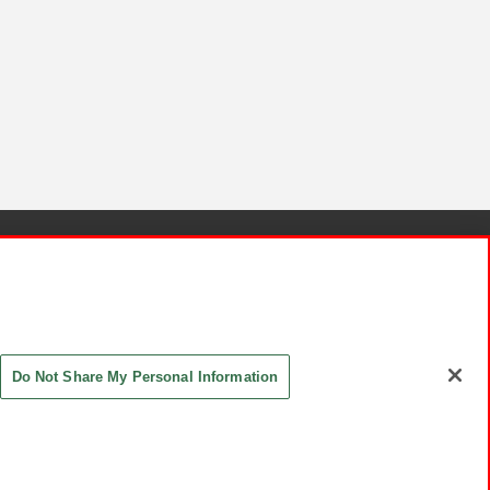
針と検証結果
お取引先さまとともに
お問い合わせ
Do Not Share My Personal Information
ASHIKI Co., Ltd. All Rights Reserved.