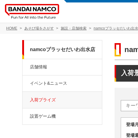
HOME
あそび場をさがす
施設・店舗検索
namcoプラッセだいわ出
na
namcoプラッセだいわ出水店
店舗情報
入荷
イベント&ニュース
入荷プライズ
設置ゲーム機
登場
登場