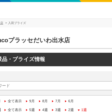
水店
入荷プライズ
mcoプラッセだいわ出水店
景品・プライズ情報
月
全て表示
9月
8月
7月
6月
週
全て表示
5週
4週
3週
2週
1週