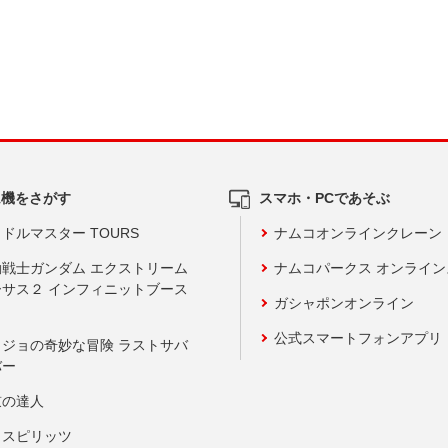
ム機をさがす
スマホ・PCであそぶ
ドルマスター TOURS
ナムコオンラインクレーン
動戦士ガンダム エクストリーム
ナムコパークス オンライ
ーサス２ インフィニットブース
ガシャポンオンライン
公式スマートフォンアプリ
ョジョの奇妙な冒険 ラストサバ
バー
鼓の達人
りスピリッツ