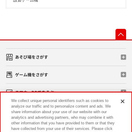
先
あそび場をさがす
ゲーム機をさがす
スマホ・PCであそぶ
We collect unique personal identifiers such as cookies to
analyze our traffic and to personalize content and ads. We
イベント・キャンペーン
share information about your use of our website with our
analytics and advertising partners, who may combine it with
other information that you have provided to them or that they
have collected from your use of their services. Please click