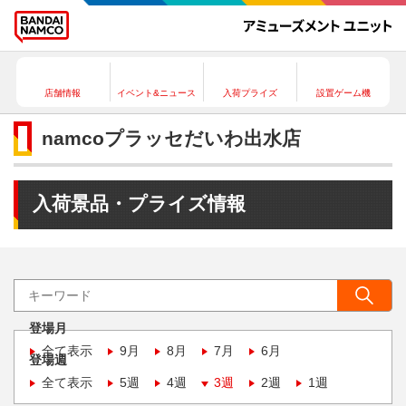
店舗情報
イベント&ニュース
入荷プライズ
設置ゲーム機
namcoプラッセだいわ出水店
入荷景品・プライズ情報
登場月
全て表示
9月
8月
7月
6月
登場週
全て表示
5週
4週
3週
2週
1週