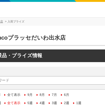
水店
入荷プライズ
mcoプラッセだいわ出水店
景品・プライズ情報
月
全て表示
9月
8月
7月
6月
週
全て表示
5週
4週
3週
2週
1週