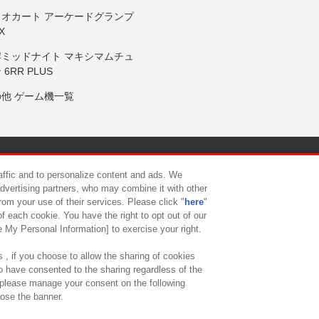
リオカート アーケードグランプ
X
岸ミッドナイト マキシマムチュ
 6RR PLUS
の他 ゲーム機一覧
サイトポリシー
プライバシーポリシー
ウェブアクセシビリティ方
raffic and to personalize content and ads. We
advertising partners, who may combine it with other
rom your use of their services. Please click "
here
"
供について
カスタマーハラスメント対応方針
よくあるご質問・
f each cookie. You have the right to opt out of our
e My Personal Information] to exercise your right.
 , if you choose to allow the sharing of cookies
to have consented to the sharing regardless of the
, please manage your consent on the following
lose the banner.
ndai Namco Amusement Lab Inc.
©Bandai Namco Experience Inc.
©HANAY