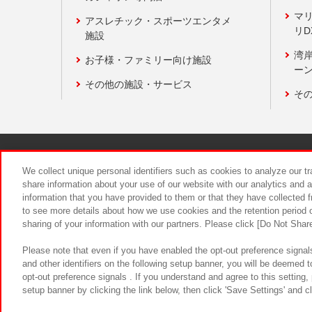
マ
アスレチック・スポーツエンタメ
リD
施設
湾
お子様・ファミリー向け施設
ーン
その他の施設・サービス
そ
関連会社
サステナビリティ
We collect unique personal identifiers such as cookies to analyze our t
share information about your use of our website with our analytics and 
information that you have provided to them or that they have collected f
食品のご提
to see more details about how we use cookies and the retention period o
sharing of your information with our partners. Please click [Do Not Shar
Please note that even if you have enabled the opt-out preference signals
and other identifiers on the following setup banner, you will be deemed 
opt-out preference signals . If you understand and agree to this setting
setup banner by clicking the link below, then click 'Save Settings' and c
©Bandai Namco Amusement Inc.
©Ba