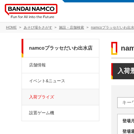
HOME
あそび場をさがす
施設・店舗検索
namcoプラッセだいわ出
na
namcoプラッセだいわ出水店
店舗情報
入荷
イベント&ニュース
入荷プライズ
設置ゲーム機
登場
登場