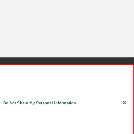
針と検証結果
お取引先さまとともに
お問い合わせ
Do Not Share My Personal Information
ASHIKI Co., Ltd. All Rights Reserved.