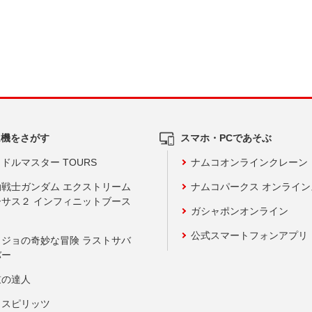
ム機をさがす
スマホ・PCであそぶ
ドルマスター TOURS
ナムコオンラインクレーン
動戦士ガンダム エクストリーム
ナムコパークス オンライ
ーサス２ インフィニットブース
ガシャポンオンライン
公式スマートフォンアプリ
ョジョの奇妙な冒険 ラストサバ
バー
鼓の達人
りスピリッツ