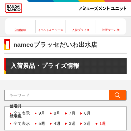
店舗情報
イベント&ニュース
入荷プライズ
設置ゲーム機
namcoプラッセだいわ出水店
入荷景品・プライズ情報
登場月
全て表示
9月
8月
7月
6月
登場週
全て表示
5週
4週
3週
2週
1週