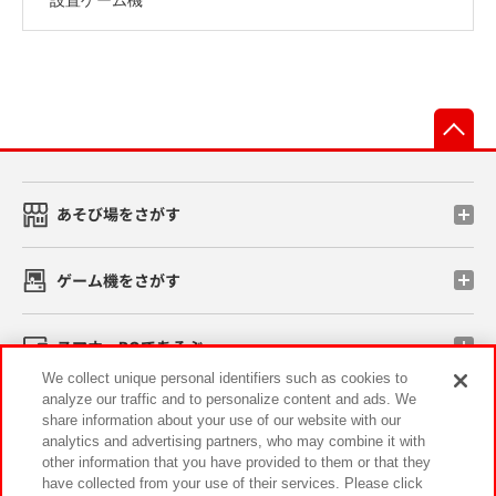
先
あそび場をさがす
ゲーム機をさがす
スマホ・PCであそぶ
We collect unique personal identifiers such as cookies to
analyze our traffic and to personalize content and ads. We
イベント・キャンペーン
share information about your use of our website with our
analytics and advertising partners, who may combine it with
other information that you have provided to them or that they
have collected from your use of their services. Please click