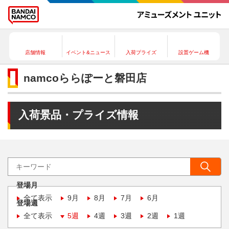
店舗情報
イベント&ニュース
入荷プライズ
設置ゲーム機
namcoららぽーと磐田店
入荷景品・プライズ情報
登場月
全て表示
9月
8月
7月
6月
登場週
全て表示
5週
4週
3週
2週
1週