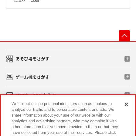
先
あそび場をさがす
ゲーム機をさがす
スマホ・PCであそぶ
We collect unique personal identifiers such as cookies to
analyze our traffic and to personalize content and ads. We
イベント・キャンペーン
share information about your use of our website with our
analytics and advertising partners, who may combine it with
other information that you have provided to them or that they
have collected from your use of their services. Please click