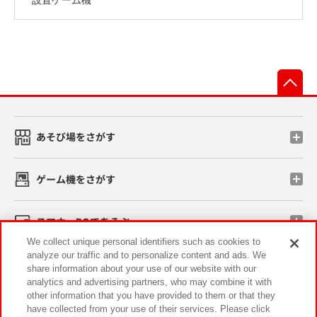
先
あそび場をさがす
ゲーム機をさがす
スマホ・PCであそぶ
We collect unique personal identifiers such as cookies to
analyze our traffic and to personalize content and ads. We
イベント・キャンペーン
share information about your use of our website with our
analytics and advertising partners, who may combine it with
other information that you have provided to them or that they
have collected from your use of their services. Please click