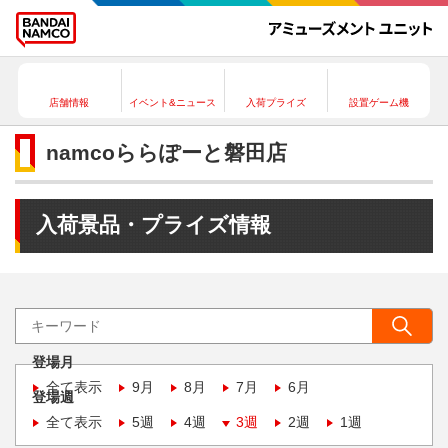
店舗情報
イベント&ニュース
入荷プライズ
設置ゲーム機
namcoららぽーと磐田店
入荷景品・プライズ情報
登場月
全て表示
9月
8月
7月
6月
登場週
全て表示
5週
4週
3週
2週
1週