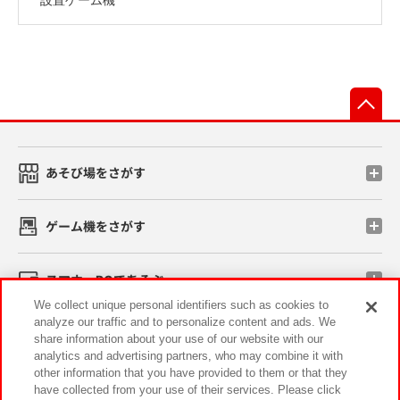
先
あそび場をさがす
ゲーム機をさがす
スマホ・PCであそぶ
We collect unique personal identifiers such as cookies to
analyze our traffic and to personalize content and ads. We
イベント・キャンペーン
share information about your use of our website with our
analytics and advertising partners, who may combine it with
other information that you have provided to them or that they
have collected from your use of their services. Please click