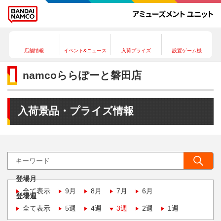
店舗情報
イベント&ニュース
入荷プライズ
設置ゲーム機
namcoららぽーと磐田店
入荷景品・プライズ情報
登場月
全て表示
9月
8月
7月
6月
登場週
全て表示
5週
4週
3週
2週
1週