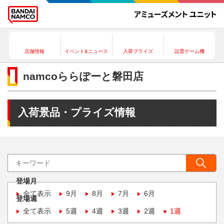
店舗情報
イベント&ニュース
入荷プライズ
設置ゲーム機
namcoららぽーと磐田店
入荷景品・プライズ情報
登場月
全て表示
9月
8月
7月
6月
登場週
全て表示
5週
4週
3週
2週
1週