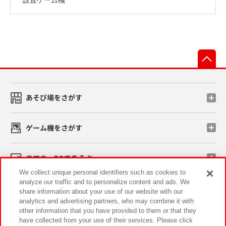
先
あそび場をさがす
ゲーム機をさがす
スマホ・PCであそぶ
We collect unique personal identifiers such as cookies to
analyze our traffic and to personalize content and ads. We
イベント・キャンペーン
share information about your use of our website with our
analytics and advertising partners, who may combine it with
other information that you have provided to them or that they
have collected from your use of their services. Please click