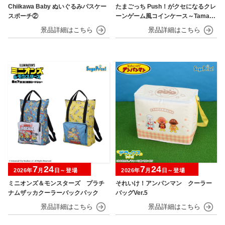
Chiikawa Baby ぬいぐるみパスケー
たまごっち Push！がクセになるクレ
スポーチ②
ーンゲーム風コインケース～Tamago
tchi Paradise～
7
24
7
24
2026年
月
日～登場
2026年
月
日～登場
ミニオンズ＆モンスターズ プラチ
それいけ！アンパンマン クーラー
ナムザッカクーラーバックパック
バッグVer.5