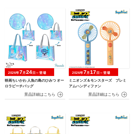
7
24
7
17
2026年
月
日～登場
2026年
月
日～登場
映画ちいかわ 人魚の島のひみつ オー
ミニオンズ＆モンスターズ プレミ
ロラビーチバッグ
アムハンディファン