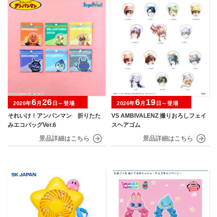
6
26
6
19
2026年
月
日～登場
2026年
月
日～登場
それいけ！アンパンマン 折りたた
VS AMBIVALENZ 撮りおろしフェイ
みエコバッグVer.6
スヘアゴム