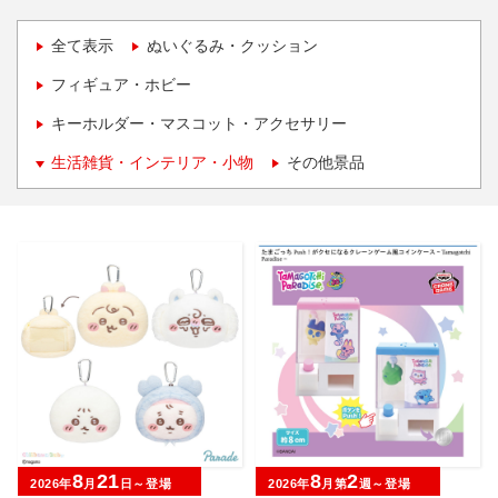
全て表示
ぬいぐるみ・クッション
フィギュア・ホビー
キーホルダー・マスコット・アクセサリー
生活雑貨・インテリア・小物
その他景品
8
21
8
2
2026年
月
日～登場
2026年
月第
週～登場