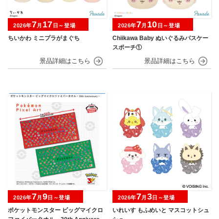
7
17
7
10
2026年
月
日～登場
2026年
月
日～登場
ちいかわ ミニプラがまぐち
Chiikawa Baby ぬいぐるみパスケー
スポーチ①
7
9
7
3
2026年
月
日～登場
2026年
月
日～登場
ポケットモンスター ビッグマイクロ
いれいす もふめいと マスコットシュ