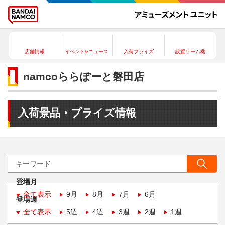
店舗情報
イベント&ニュース
入荷プライズ
設置ゲーム機
namcoららぽーと磐田店
入荷景品・プライズ情報
登場月
全て表示
9月
8月
7月
6月
登場週
全て表示
5週
4週
3週
2週
1週