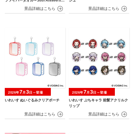
ファイバータオル～30th Anniversar
シュ
y～
7
3
7
3
2026年
月
日～登場
2026年
月
日～登場
いれいす ぬいぐるみクリアポーチ
いれいす ぷちキャラ 前髪アクリルク
リップ