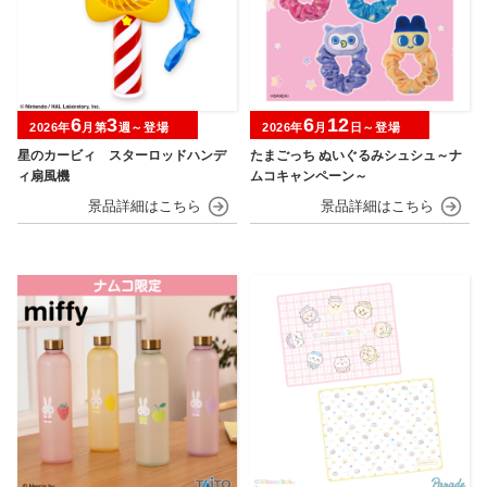
6
3
6
12
2026年
月第
週～登場
2026年
月
日～登場
星のカービィ スターロッドハンデ
たまごっち ぬいぐるみシュシュ～ナ
ィ扇風機
ムコキャンペーン～