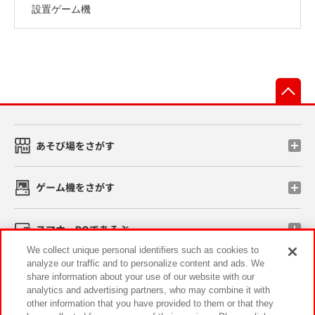
設置ゲーム機
先
あそび場をさがす
ゲーム機をさがす
スマホ・PCであそぶ
We collect unique personal identifiers such as cookies to
analyze our traffic and to personalize content and ads. We
イベント・キャンペーン
share information about your use of our website with our
analytics and advertising partners, who may combine it with
other information that you have provided to them or that they