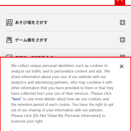
あそび場をさがす
ゲーム機をさがす
スマホ・PCであそぶ
We collect unique personal identifiers such as cookies to
analyze our traffic and to personalize content and ads. We
イベント・キャンペーン
share information about your use of our website with our
analytics and advertising partners, who may combine it with
other information that you have provided to them or that they
have collected from your use of their services. Please click
"
here
" to see more details about how we use cookies and
関連会社
サステナビリティ
サイトポリシー
the retention period of each cookie. You have the right to opt
out of our sharing of your information with our partners.
プライバシーポリシー
ウェブアクセシビリティ方針と検証結果
Please click [Do Not Share My Personal Information] to
exercise your right.
お取引先さまとともに
食品のご提供について