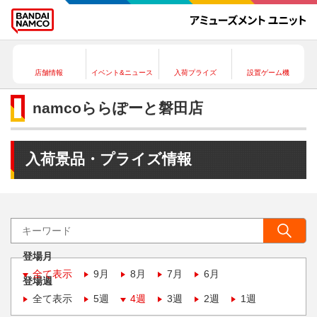
店舗情報
イベント&ニュース
入荷プライズ
設置ゲーム機
namcoららぽーと磐田店
入荷景品・プライズ情報
登場月
全て表示
9月
8月
7月
6月
登場週
全て表示
5週
4週
3週
2週
1週