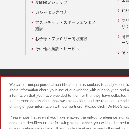
太
期間限定ショップ
釣
ガシャポン専門店
マ
アスレチック・スポーツエンタメ
リD
施設
湾
お子様・ファミリー向け施設
ーン
その他の施設・サービス
そ
関連会社
サステナビリティ
We collect unique personal identifiers such as cookies to analyze our t
share information about your use of our website with our analytics and 
information that you have provided to them or that they have collected f
食品のご提
to see more details about how we use cookies and the retention period o
sharing of your information with our partners. Please click [Do Not Shar
Please note that even if you have enabled the opt-out preference signals
and other identifiers on the following setup banner, you will be deemed 
opt-out preference signals . If you understand and agree to this setting