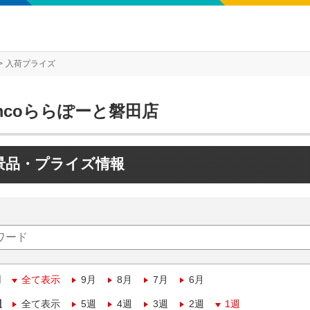
入荷プライズ
mcoららぽーと磐田店
景品・プライズ情報
月
全て表示
9月
8月
7月
6月
週
全て表示
5週
4週
3週
2週
1週