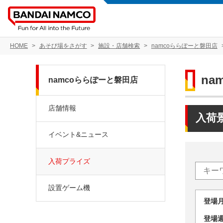
HOME
あそび場をさがす
施設・店舗検索
namcoららぽーと磐田店
na
namcoららぽーと磐田店
店舗情報
入荷
イベント&ニュース
入荷プライズ
設置ゲーム機
登場
登場