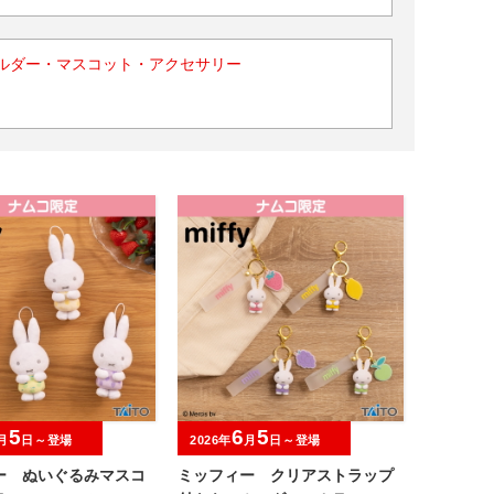
ルダー・マスコット・アクセサリー
5
6
5
月
日～登場
2026年
月
日～登場
ー ぬいぐるみマスコ
ミッフィー クリアストラップ