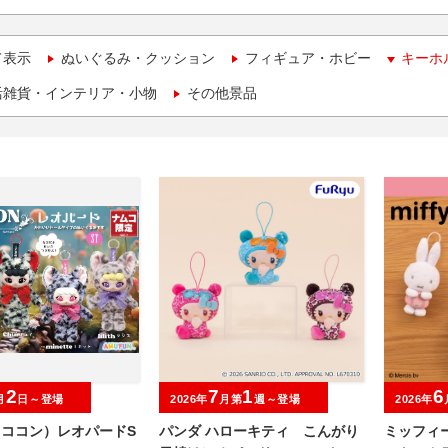
て表示
ぬいぐるみ・クッション
フィギュア・ホビー
キーホ
活雑貨・インテリア・小物
その他景品
2
7
1
6
月
日～登場
2026年
月第
週～登場
2026年
（ココン）レオパードS
パンダ ハローキティ こんがり
ミッフィ