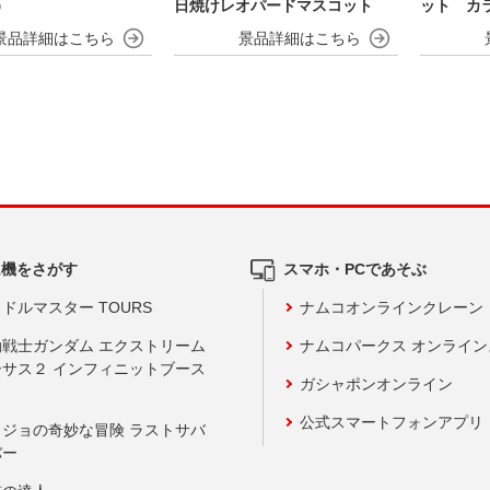
）
日焼けレオパードマスコット
ット カラ
ム機をさがす
スマホ・PCであそぶ
ドルマスター TOURS
ナムコオンラインクレーン
動戦士ガンダム エクストリーム
ナムコパークス オンライ
ーサス２ インフィニットブース
ガシャポンオンライン
公式スマートフォンアプリ
ョジョの奇妙な冒険 ラストサバ
バー