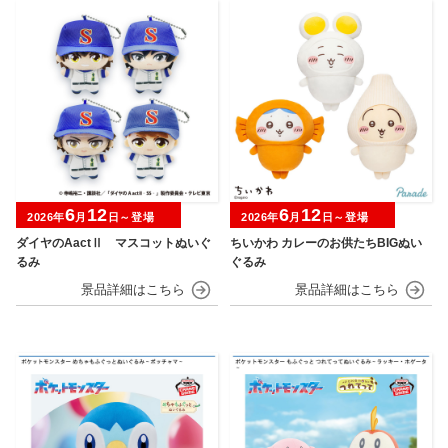
6
12
6
12
2026年
月
日～登場
2026年
月
日～登場
ダイヤのAactⅡ マスコットぬいぐ
ちいかわ カレーのお供たちBIGぬい
るみ
ぐるみ