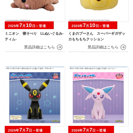
7
10
7
10
2026年
月
日～登場
2026年
月
日～登場
ミニオン 寝そべり LLぬいぐるみ‐
くまのプーさん スーパーギガザッ
ティム‐
カもちもちクッション
7
7
7
7
2026年
月
日～登場
2026年
月
日～登場