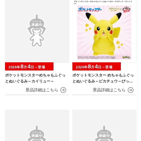
8
4
8
4
2026年
月
日～登場
2026年
月
日～登場
ポケットモンスターめちゃもふぐっ
ポケットモンスター めちゃもふぐっ
とぬいぐるみ～カイリュー～
とぬいぐるみ～ピカチュウ～びっく
りver.