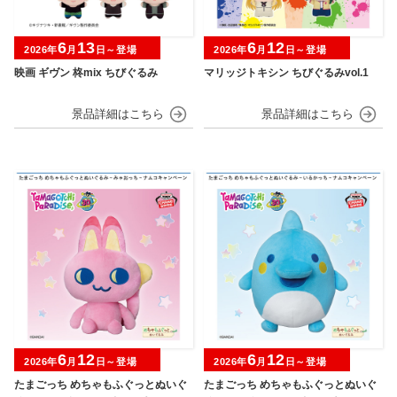
6
13
6
12
2026年
月
日～登場
2026年
月
日～登場
映画 ギヴン 柊mix ちびぐるみ
マリッジトキシン ちびぐるみvol.1
6
12
6
12
2026年
月
日～登場
2026年
月
日～登場
たまごっち めちゃもふぐっとぬいぐ
たまごっち めちゃもふぐっとぬいぐ