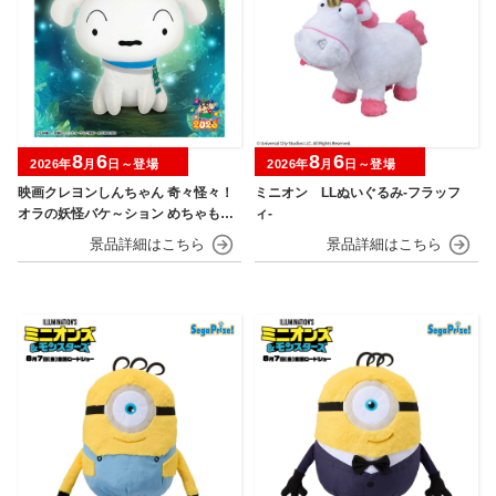
8
6
8
6
2026年
月
日～登場
2026年
月
日～登場
映画クレヨンしんちゃん 奇々怪々！
ミニオン LLぬいぐるみ‐フラッフ
オラの妖怪バケ～ション めちゃもふ
ィ‐
ぐっとぬいぐるみ～おすわりポーズ
のシロ～