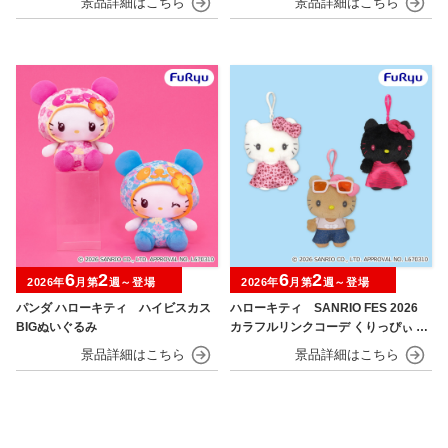
6
2
6
2
2026年
月第
週～登場
2026年
月第
週～登場
パンダ ハローキティ ハイビスカス
ハローキティ SANRIO FES 2026
BIGぬいぐるみ
カラフルリンクコーデ くりっぴぃ ぬ
いぐるみ