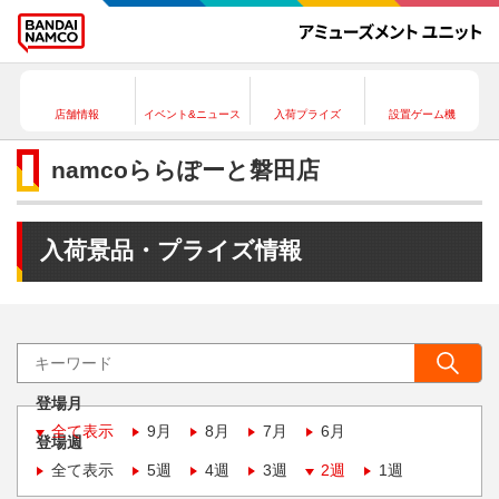
店舗情報
イベント&ニュース
入荷プライズ
設置ゲーム機
namcoららぽーと磐田店
入荷景品・プライズ情報
登場月
全て表示
9月
8月
7月
6月
登場週
全て表示
5週
4週
3週
2週
1週