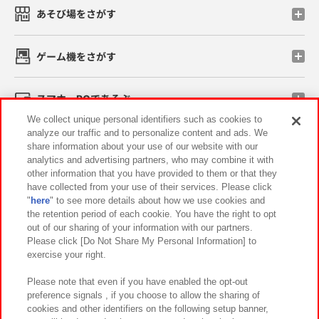
あそび場をさがす
ゲーム機をさがす
スマホ・PCであそぶ
We collect unique personal identifiers such as cookies to
analyze our traffic and to personalize content and ads. We
イベント・キャンペーン
share information about your use of our website with our
analytics and advertising partners, who may combine it with
other information that you have provided to them or that they
have collected from your use of their services. Please click
"
here
" to see more details about how we use cookies and
関連会社
サステナビリティ
サイトポリシー
the retention period of each cookie. You have the right to opt
out of our sharing of your information with our partners.
プライバシーポリシー
ウェブアクセシビリティ方針と検証結果
Please click [Do Not Share My Personal Information] to
exercise your right.
お取引先さまとともに
食品のご提供について
カスタマーハラスメント対応方針
よくあるご質問・お問い合わせ
Please note that even if you have enabled the opt-out
preference signals , if you choose to allow the sharing of
cookies and other identifiers on the following setup banner,