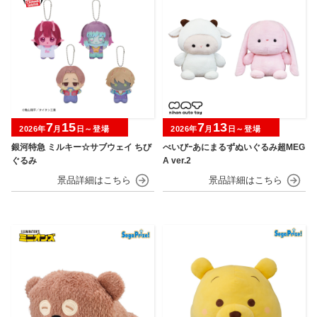
7
15
7
13
2026年
月
日～登場
2026年
月
日～登場
銀河特急 ミルキー☆サブウェイ ちび
べいびｰあにまるずぬいぐるみ超MEG
ぐるみ
A ver.2