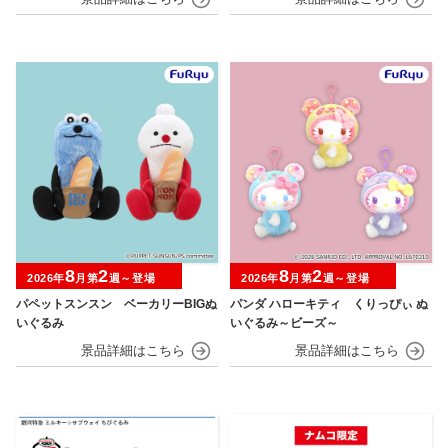
8
2
8
2
2026年
月第
週～登場
2026年
月第
週～登場
パペットスンスン ベーカリーBIGぬ
パンダ ハローキティ くりっぴぃ ぬ
いぐるみ
いぐるみ～ビーズ～