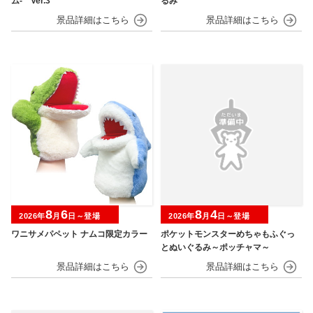
ム‐ Ver.3
るみ
8
6
8
4
2026年
月
日～登場
2026年
月
日～登場
ワニサメパペット ナムコ限定カラー
ポケットモンスターめちゃもふぐっ
とぬいぐるみ～ポッチャマ～