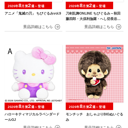
8
2
8
2
2026年
月第
週～登場
2026年
月第
週～登場
アニメ「鬼滅の刃」 ちびぐるみvol.9
刀剣乱舞ONLINE ちびぐるみ～秋田
藤四郎・大倶利伽羅・へし切長谷
部・獅子王・火車切～
8
2
8
2
2026年
月第
週～登場
2026年
月第
週～登場
ハローキティマジカルラベンダード
モンチッチ おしゃぶりBIGぬいぐる
ールGJ
み