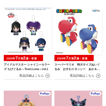
7
2
7
2
2026年
月第
週～登場
2026年
月第
週～登場
アイドルマスター シャイニーカラー
スーパーマリオ 特大サイズぬいぐ
ズ ちびぐるみ～Team.Luna～vol.1
るみ おすわりヨッシー あか＆あ
お