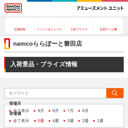
店舗情報
イベント&ニュース
入荷プライズ
設置ゲーム機
namcoららぽーと磐田店
入荷景品・プライズ情報
登場月
全て表示
9月
8月
7月
6月
登場週
全て表示
5週
4週
3週
2週
1週