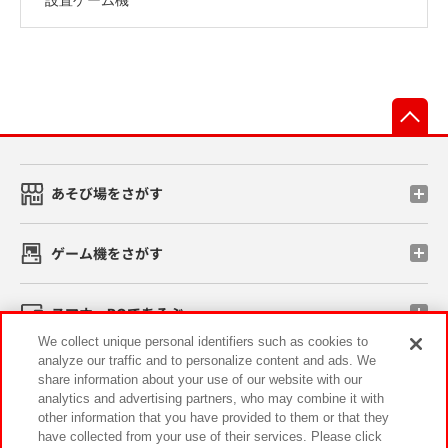
先
あそび場をさがす
ゲーム機をさがす
スマホ・PCであそぶ
We collect unique personal identifiers such as cookies to
analyze our traffic and to personalize content and ads. We
イベント・キャンペーン
share information about your use of our website with our
analytics and advertising partners, who may combine it with
other information that you have provided to them or that they
have collected from your use of their services. Please click