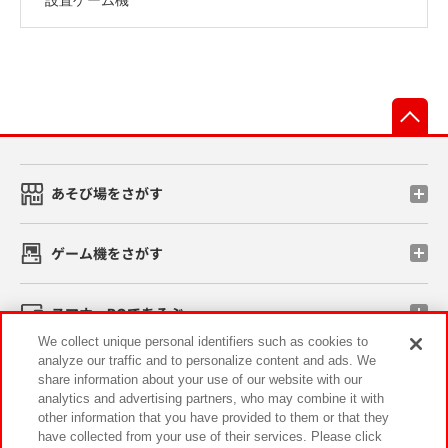
先
あそび場をさがす
ゲーム機をさがす
スマホ・PCであそぶ
We collect unique personal identifiers such as cookies to
analyze our traffic and to personalize content and ads. We
イベント・キャンペーン
share information about your use of our website with our
analytics and advertising partners, who may combine it with
other information that you have provided to them or that they
have collected from your use of their services. Please click