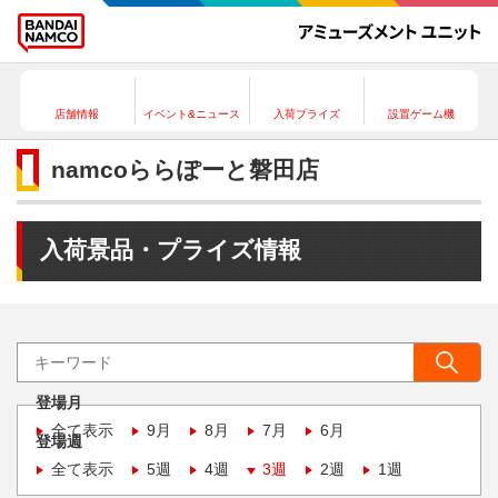
店舗情報
イベント&ニュース
入荷プライズ
設置ゲーム機
namcoららぽーと磐田店
入荷景品・プライズ情報
登場月
全て表示
9月
8月
7月
6月
登場週
全て表示
5週
4週
3週
2週
1週