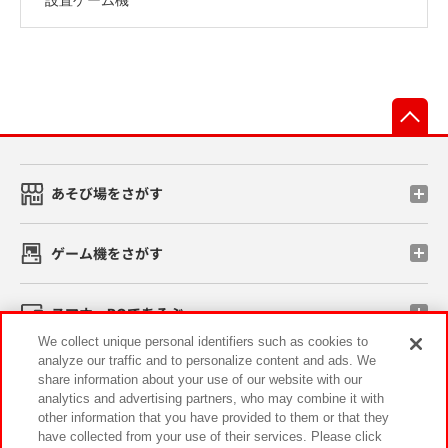
先
あそび場をさがす
ゲーム機をさがす
スマホ・PCであそぶ
We collect unique personal identifiers such as cookies to
analyze our traffic and to personalize content and ads. We
イベント・キャンペーン
share information about your use of our website with our
analytics and advertising partners, who may combine it with
other information that you have provided to them or that they
have collected from your use of their services. Please click