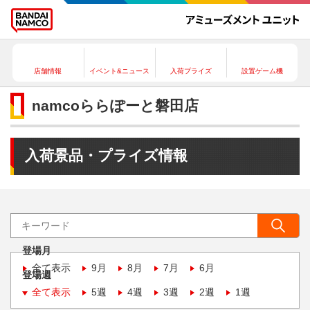
店舗情報
イベント&ニュース
入荷プライズ
設置ゲーム機
namcoららぽーと磐田店
入荷景品・プライズ情報
登場月
全て表示
9月
8月
7月
6月
登場週
全て表示
5週
4週
3週
2週
1週