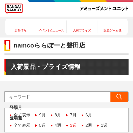
店舗情報
イベント&ニュース
入荷プライズ
設置ゲーム機
namcoららぽーと磐田店
入荷景品・プライズ情報
登場月
全て表示
9月
8月
7月
6月
登場週
全て表示
5週
4週
3週
2週
1週