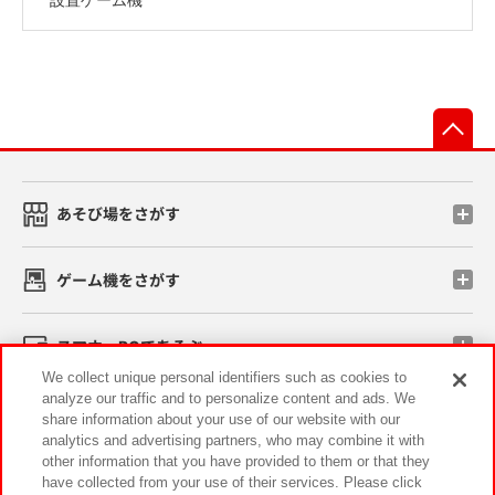
先
あそび場をさがす
ゲーム機をさがす
スマホ・PCであそぶ
We collect unique personal identifiers such as cookies to
analyze our traffic and to personalize content and ads. We
イベント・キャンペーン
share information about your use of our website with our
analytics and advertising partners, who may combine it with
other information that you have provided to them or that they
have collected from your use of their services. Please click