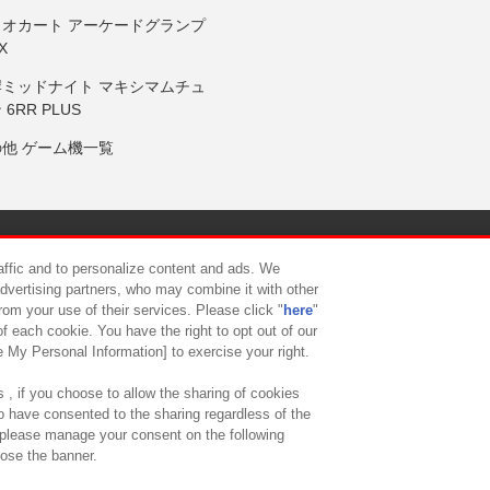
リオカート アーケードグランプ
X
岸ミッドナイト マキシマムチュ
 6RR PLUS
の他 ゲーム機一覧
サイトポリシー
プライバシーポリシー
ウェブアクセシビリティ方
raffic and to personalize content and ads. We
advertising partners, who may combine it with other
rom your use of their services. Please click "
here
"
供について
カスタマーハラスメント対応方針
よくあるご質問・
f each cookie. You have the right to opt out of our
e My Personal Information] to exercise your right.
 , if you choose to allow the sharing of cookies
to have consented to the sharing regardless of the
, please manage your consent on the following
lose the banner.
ndai Namco Amusement Lab Inc.
©Bandai Namco Experience Inc.
©HANAY