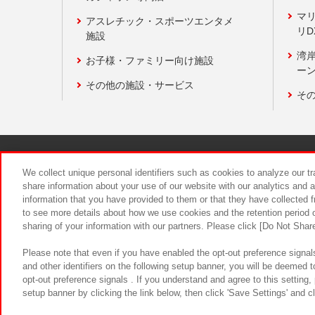
マ
アスレチック・スポーツエンタメ
リD
施設
湾
お子様・ファミリー向け施設
ーン
その他の施設・サービス
そ
関連会社
サステナビリティ
We collect unique personal identifiers such as cookies to analyze our t
share information about your use of our website with our analytics and 
information that you have provided to them or that they have collected f
食品のご提
to see more details about how we use cookies and the retention period o
sharing of your information with our partners. Please click [Do Not Shar
Please note that even if you have enabled the opt-out preference signals
and other identifiers on the following setup banner, you will be deemed 
opt-out preference signals . If you understand and agree to this setting
setup banner by clicking the link below, then click 'Save Settings' and c
©Bandai Namco Amusement Inc.
©Ba