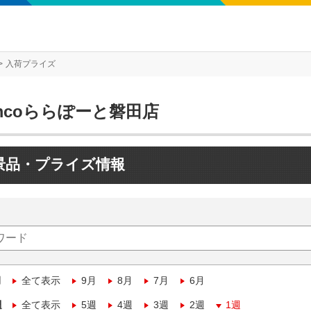
入荷プライズ
mcoららぽーと磐田店
景品・プライズ情報
月
全て表示
9月
8月
7月
6月
週
全て表示
5週
4週
3週
2週
1週