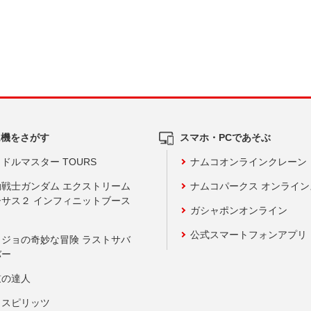
ム機をさがす
スマホ・PCであそぶ
ドルマスター TOURS
ナムコオンラインクレーン
動戦士ガンダム エクストリーム
ナムコパークス オンライ
ーサス２ インフィニットブース
ガシャポンオンライン
公式スマートフォンアプリ
ョジョの奇妙な冒険 ラストサバ
バー
鼓の達人
りスピリッツ