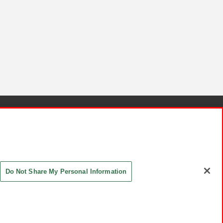
針と検証結果
お取引先さまとともに
お問い合わせ
Do Not Share My Personal Information
ASHIKI Co., Ltd. All Rights Reserved.