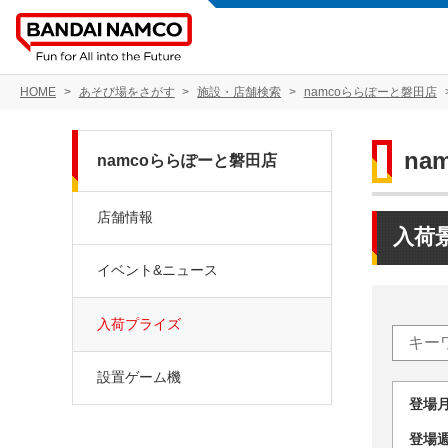
HOME
あそび場をさがす
施設・店舗検索
namcoららぽーと磐田店
na
namcoららぽーと磐田店
店舗情報
入荷
イベント&ニュース
入荷プライズ
設置ゲーム機
登場
登場