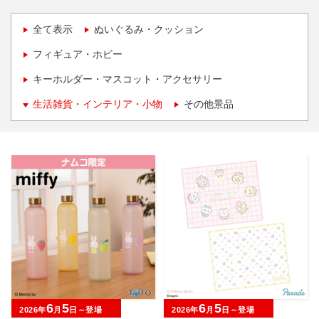
全て表示
ぬいぐるみ・クッション
フィギュア・ホビー
キーホルダー・マスコット・アクセサリー
生活雑貨・インテリア・小物
その他景品
6
5
6
5
2026年
月
日～登場
2026年
月
日～登場