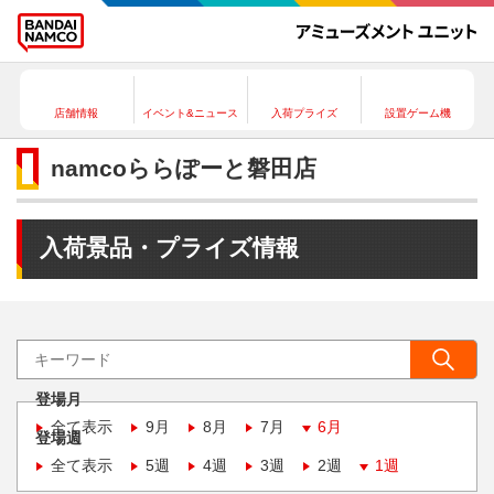
店舗情報
イベント&ニュース
入荷プライズ
設置ゲーム機
namcoららぽーと磐田店
入荷景品・プライズ情報
登場月
全て表示
9月
8月
7月
6月
登場週
全て表示
5週
4週
3週
2週
1週