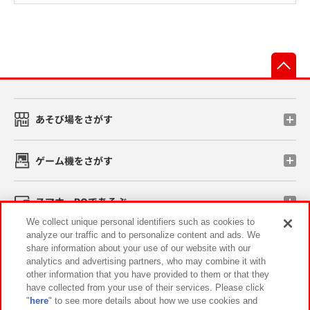
先
あそび場をさがす
ゲーム機をさがす
スマホ・PCであそぶ
We collect unique personal identifiers such as cookies to
analyze our traffic and to personalize content and ads. We
イベント・キャンペーン
share information about your use of our website with our
analytics and advertising partners, who may combine it with
other information that you have provided to them or that they
have collected from your use of their services. Please click
"
here
" to see more details about how we use cookies and
関連会社
サステナビリティ
サイトポリシー