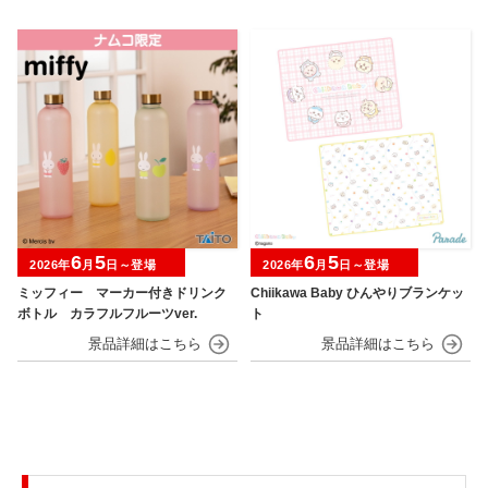
6
5
6
5
2026年
月
日～登場
2026年
月
日～登場
ミッフィー マーカー付きドリンク
Chiikawa Baby ひんやりブランケッ
ボトル カラフルフルーツver.
ト