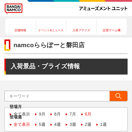
店舗情報
イベント&ニュース
入荷プライズ
設置ゲーム機
namcoららぽーと磐田店
入荷景品・プライズ情報
登場月
全て表示
9月
8月
7月
6月
登場週
全て表示
5週
4週
3週
2週
1週