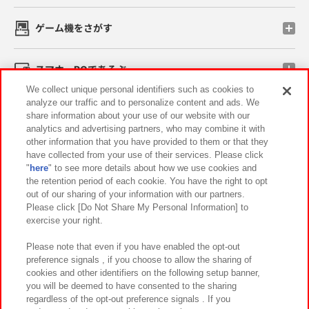
ゲーム機をさがす
スマホ・PCであそぶ
We collect unique personal identifiers such as cookies to
analyze our traffic and to personalize content and ads. We
イベント・キャンペーン
share information about your use of our website with our
analytics and advertising partners, who may combine it with
other information that you have provided to them or that they
have collected from your use of their services. Please click
"
here
" to see more details about how we use cookies and
関連会社
サステナビリティ
サイトポリシー
the retention period of each cookie. You have the right to opt
out of our sharing of your information with our partners.
プライバシーポリシー
ウェブアクセシビリティ方針と検証結果
Please click [Do Not Share My Personal Information] to
exercise your right.
お取引先さまとともに
食品のご提供について
カスタマーハラスメント対応方針
よくあるご質問・お問い合わせ
Please note that even if you have enabled the opt-out
preference signals , if you choose to allow the sharing of
cookies and other identifiers on the following setup banner,
you will be deemed to have consented to the sharing
regardless of the opt-out preference signals . If you