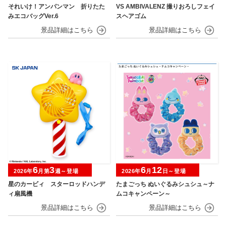
それいけ！アンパンマン 折りたた
VS AMBIVALENZ 撮りおろしフェイ
みエコバッグVer.6
スヘアゴム
6
3
6
12
2026年
月第
週～登場
2026年
月
日～登場
星のカービィ スターロッドハンデ
たまごっち ぬいぐるみシュシュ～ナ
ィ扇風機
ムコキャンペーン～