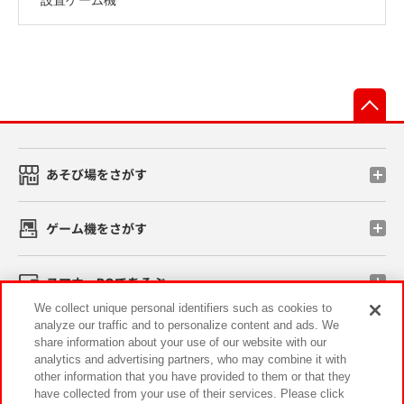
先
あそび場をさがす
ゲーム機をさがす
スマホ・PCであそぶ
We collect unique personal identifiers such as cookies to
analyze our traffic and to personalize content and ads. We
イベント・キャンペーン
share information about your use of our website with our
analytics and advertising partners, who may combine it with
other information that you have provided to them or that they
have collected from your use of their services. Please click