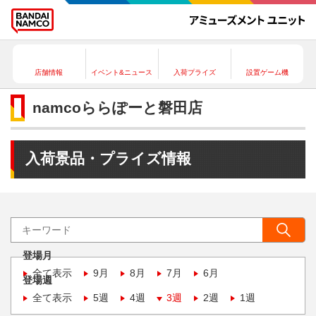
店舗情報
イベント&ニュース
入荷プライズ
設置ゲーム機
namcoららぽーと磐田店
入荷景品・プライズ情報
登場月
全て表示
9月
8月
7月
6月
登場週
全て表示
5週
4週
3週
2週
1週