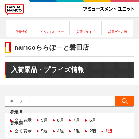
店舗情報
イベント&ニュース
入荷プライズ
設置ゲーム機
namcoららぽーと磐田店
入荷景品・プライズ情報
登場月
全て表示
9月
8月
7月
6月
登場週
全て表示
5週
4週
3週
2週
1週