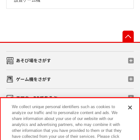
先
あそび場をさがす
ゲーム機をさがす
スマホ・PCであそぶ
We collect unique personal identifiers such as cookies to
analyze our traffic and to personalize content and ads. We
イベント・キャンペーン
share information about your use of our website with our
analytics and advertising partners, who may combine it with
other information that you have provided to them or that they
have collected from your use of their services. Please click