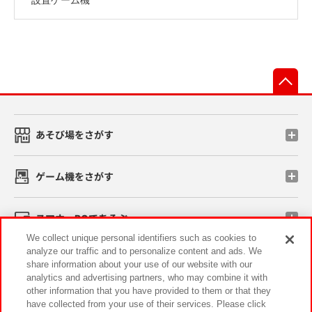
先
あそび場をさがす
ゲーム機をさがす
スマホ・PCであそぶ
We collect unique personal identifiers such as cookies to
analyze our traffic and to personalize content and ads. We
イベント・キャンペーン
share information about your use of our website with our
analytics and advertising partners, who may combine it with
other information that you have provided to them or that they
have collected from your use of their services. Please click