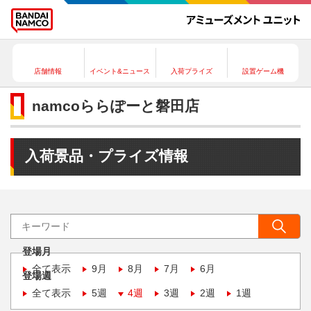
店舗情報
イベント&ニュース
入荷プライズ
設置ゲーム機
namcoららぽーと磐田店
入荷景品・プライズ情報
登場月
全て表示
9月
8月
7月
6月
登場週
全て表示
5週
4週
3週
2週
1週