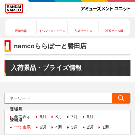
店舗情報
イベント&ニュース
入荷プライズ
設置ゲーム機
namcoららぽーと磐田店
入荷景品・プライズ情報
登場月
全て表示
9月
8月
7月
6月
登場週
全て表示
5週
4週
3週
2週
1週