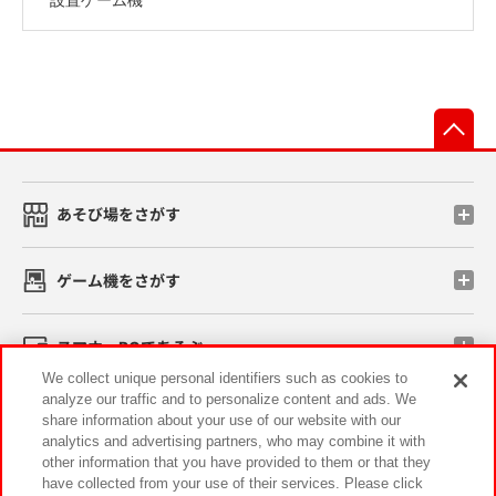
先
あそび場をさがす
ゲーム機をさがす
スマホ・PCであそぶ
We collect unique personal identifiers such as cookies to
analyze our traffic and to personalize content and ads. We
イベント・キャンペーン
share information about your use of our website with our
analytics and advertising partners, who may combine it with
other information that you have provided to them or that they
have collected from your use of their services. Please click