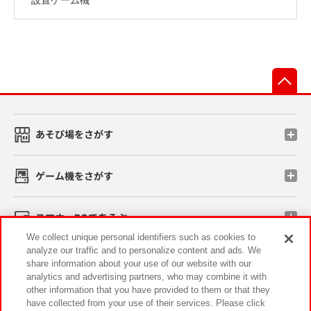
先
あそび場をさがす
ゲーム機をさがす
スマホ・PCであそぶ
We collect unique personal identifiers such as cookies to
analyze our traffic and to personalize content and ads. We
イベント・キャンペーン
share information about your use of our website with our
analytics and advertising partners, who may combine it with
other information that you have provided to them or that they
have collected from your use of their services. Please click