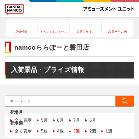
店舗情報
イベント&ニュース
入荷プライズ
設置ゲーム機
namcoららぽーと磐田店
入荷景品・プライズ情報
登場月
全て表示
9月
8月
7月
6月
登場週
全て表示
5週
4週
3週
2週
1週