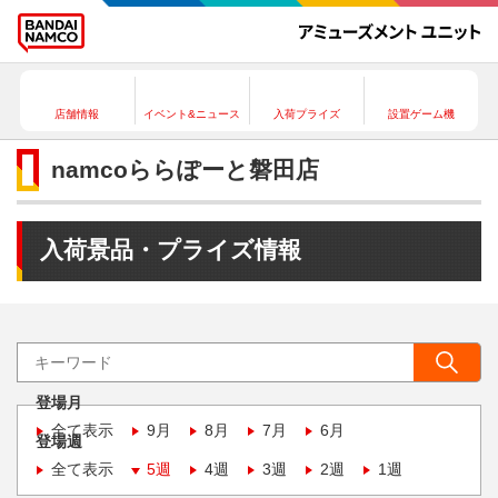
店舗情報
イベント&ニュース
入荷プライズ
設置ゲーム機
namcoららぽーと磐田店
入荷景品・プライズ情報
登場月
全て表示
9月
8月
7月
6月
登場週
全て表示
5週
4週
3週
2週
1週