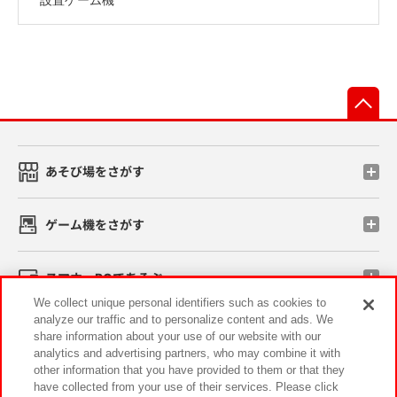
先
あそび場をさがす
ゲーム機をさがす
スマホ・PCであそぶ
We collect unique personal identifiers such as cookies to
analyze our traffic and to personalize content and ads. We
イベント・キャンペーン
share information about your use of our website with our
analytics and advertising partners, who may combine it with
other information that you have provided to them or that they
have collected from your use of their services. Please click