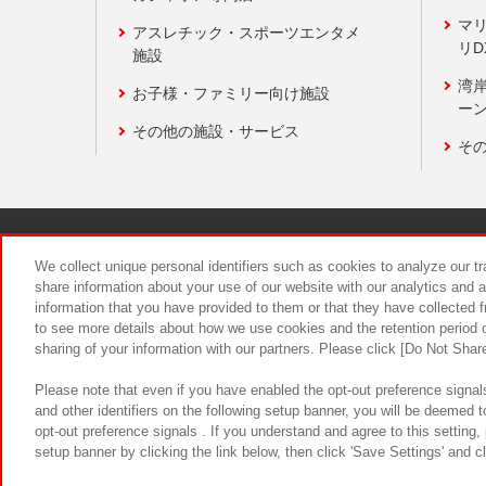
マ
アスレチック・スポーツエンタメ
リD
施設
湾
お子様・ファミリー向け施設
ーン
その他の施設・サービス
そ
関連会社
サステナビリティ
We collect unique personal identifiers such as cookies to analyze our t
share information about your use of our website with our analytics and 
information that you have provided to them or that they have collected f
食品のご提
to see more details about how we use cookies and the retention period o
sharing of your information with our partners. Please click [Do Not Shar
Please note that even if you have enabled the opt-out preference signals
and other identifiers on the following setup banner, you will be deemed 
opt-out preference signals . If you understand and agree to this setting
setup banner by clicking the link below, then click 'Save Settings' and c
©Bandai Namco Amusement Inc.
©Ba