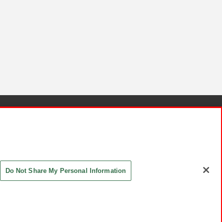
針と検証結果
お取引先さまとともに
お問い合わせ
Do Not Share My Personal Information
ASHIKI Co., Ltd. All Rights Reserved.