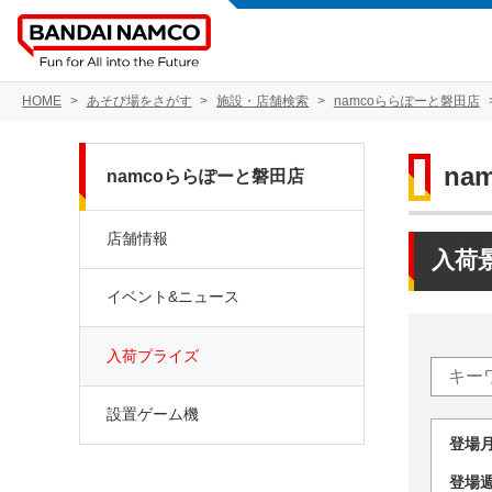
HOME
あそび場をさがす
施設・店舗検索
namcoららぽーと磐田店
na
namcoららぽーと磐田店
店舗情報
入荷
イベント&ニュース
入荷プライズ
設置ゲーム機
登場
登場