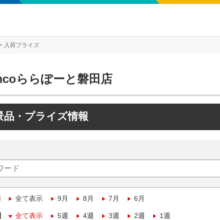
入荷プライズ
mcoららぽーと磐田店
景品・プライズ情報
月
全て表示
9月
8月
7月
6月
週
全て表示
5週
4週
3週
2週
1週