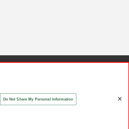
針と検証結果
お取引先さまとともに
お問い合わせ
Do Not Share My Personal Information
ASHIKI Co., Ltd. All Rights Reserved.