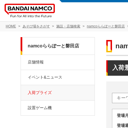
HOME
あそび場をさがす
施設・店舗検索
namcoららぽーと磐田店
na
namcoららぽーと磐田店
店舗情報
入荷
イベント&ニュース
入荷プライズ
設置ゲーム機
登場
登場