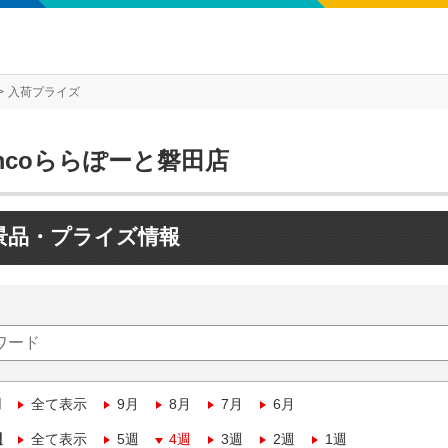
入荷プライズ
mcoららぽーと磐田店
景品・プライズ情報
月
全て表示
9月
8月
7月
6月
週
全て表示
5週
4週
3週
2週
1週