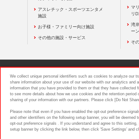
マ
アスレチック・スポーツエンタメ
リD
施設
湾
お子様・ファミリー向け施設
ーン
その他の施設・サービス
そ
関連会社
サステナビリティ
We collect unique personal identifiers such as cookies to analyze our t
share information about your use of our website with our analytics and 
information that you have provided to them or that they have collected f
食品のご提
to see more details about how we use cookies and the retention period o
sharing of your information with our partners. Please click [Do Not Shar
Please note that even if you have enabled the opt-out preference signals
and other identifiers on the following setup banner, you will be deemed 
opt-out preference signals . If you understand and agree to this setting
setup banner by clicking the link below, then click 'Save Settings' and c
©Bandai Namco Amusement Inc.
©Ba