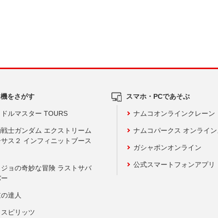
ム機をさがす
スマホ・PCであそぶ
ドルマスター TOURS
ナムコオンラインクレーン
動戦士ガンダム エクストリーム
ナムコパークス オンライ
ーサス２ インフィニットブース
ガシャポンオンライン
公式スマートフォンアプリ
ョジョの奇妙な冒険 ラストサバ
バー
鼓の達人
りスピリッツ