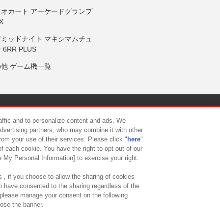
リオカート アーケードグランプ
X
岸ミッドナイト マキシマムチュ
 6RR PLUS
の他 ゲーム機一覧
サイトポリシー
プライバシーポリシー
ウェブアクセシビリティ方
raffic and to personalize content and ads. We
advertising partners, who may combine it with other
rom your use of their services. Please click "
here
"
供について
カスタマーハラスメント対応方針
よくあるご質問・
f each cookie. You have the right to opt out of our
e My Personal Information] to exercise your right.
 , if you choose to allow the sharing of cookies
to have consented to the sharing regardless of the
, please manage your consent on the following
lose the banner.
ndai Namco Amusement Lab Inc.
©Bandai Namco Experience Inc.
©HANAY