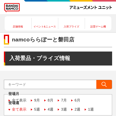
店舗情報
イベント&ニュース
入荷プライズ
設置ゲーム機
namcoららぽーと磐田店
入荷景品・プライズ情報
登場月
全て表示
9月
8月
7月
6月
登場週
全て表示
5週
4週
3週
2週
1週