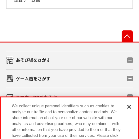
先
あそび場をさがす
ゲーム機をさがす
スマホ・PCであそぶ
We collect unique personal identifiers such as cookies to
analyze our traffic and to personalize content and ads. We
イベント・キャンペーン
share information about your use of our website with our
analytics and advertising partners, who may combine it with
other information that you have provided to them or that they
have collected from your use of their services. Please click